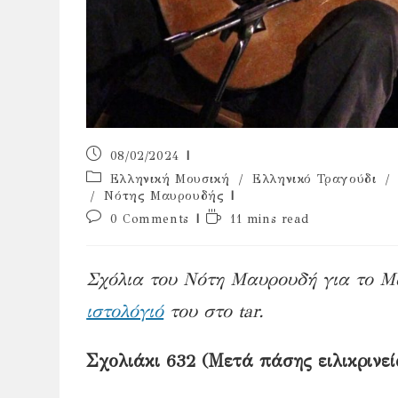
Post
08/02/2024
published:
Post
Ελληνική Μουσική
/
Ελληνικό Τραγούδι
/
category:
/
Νότης Μαυρουδής
Post
Reading
0 Comments
11 mins read
comments:
time:
Σχόλια του Νότη Μαυρουδή για το Μ
ιστολόγιό
του στο tar.
Σχολιάκι 632 (Μετά πάσης ειλικρινεί