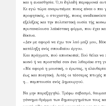
και η ευαισθησία. Ό,τι δηλαδή περιφρονεί αυ
Κι εγώ τώρα αναρωτιέμαι: ποιος είναι ο πιο γ
προφητικός, ο στοχαστής, ποιος αναδεικνύετα
εξελίξεις και την πολιτιστική ουσία τής κοιν
πρυτανεύουσα λαϊκίστικη φόρμα, που έχει κα
δίκτυα.
«Δεν με αφορά να έχω τον λαό μαζί μου, Μίκ
κατάληξη ενός σπουδαίου έργου.
Και πράγματι, πού αποσκοπεί; Πού θέλει να 
κοινό ή να προστεθεί σαν ένα λιθαράκι στη 
«Με αφορά η μουσική, ο έρωτας, η ελευθερί
έως και ποιητική. Αυτές οι τέσσερις πτυχές
η… πεμπτουσία ενός Δημιουργού.
Να μην παρεξηγηθώ. Τρέφω σεβασμό, θαυμασμ
γέννημα-θρέμμα των δημιουργημάτων τους κα