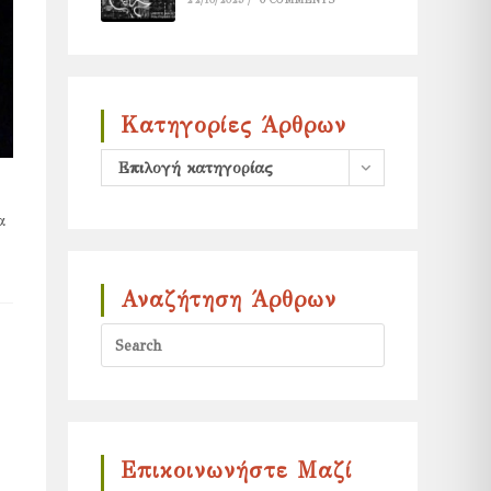
22/10/2025
/
0 COMMENTS
Κατηγορίες Άρθρων
Κατηγορίες
Επιλογή κατηγορίας
άρθρων
α
Αναζήτηση Άρθρων
Press
Escape
to
close
the
Επικοινωνήστε Μαζί
search