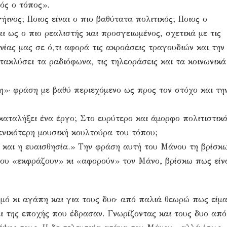
τός ο τόπος».
ήινος; Ποιος είναι ο πιο βαθύτατα πολιτικός; Ποιος ο
ι ως ο πιο ρεαλιστής και προσγειωμένος, σχετικά με τις
ωνίας μας σε ό,τι αφορά τις ακροάσεις τραγουδιών και την
τακλύσει τα ραδιόφωνα, τις τηλεοράσεις και τα κοινωνικά
η»· φράση με βαθύ περιεχόμενο ως προς τον στόχο και τη
καταλήξει ένα έργο; Στο ευρύτερο και άμορφο πολιτιστικ
γενικότερη μουσική κουλτούρα του τόπου;
α και η ευαισθησία.» Την φράση αυτή του Μάνου τη βρίσκ
 που «εκφράζουν» κι «αφορούν» τον Μάνο, βρίσκω πως είν
ό κι αγάπη και για τους δυο· από παλιά θεωρώ πως είμα
ι της εποχής που έδρασαν. Γνωρίζοντας και τους δυο από