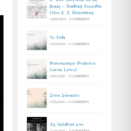
βρεις – Παιδική Χορωδία
10ου Δ. Σ. Ελευσίνας
18/05/2026
/
0 COMMENTS
Το Ρόδι
01/02/2026
/
0 COMMENTS
Νανούρισμα (Federico
Garcia Lorca)
10/01/2026
/
0 COMMENTS
Στον Δάσκαλο
07/01/2026
/
0 COMMENTS
Αχ Χελιδόνι μου