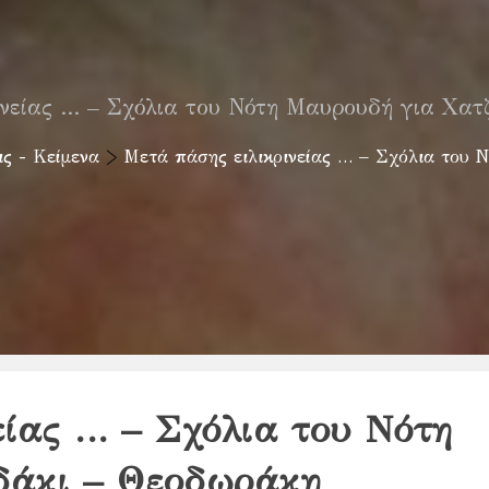
ινείας … – Σχόλια του Νότη Μαυρουδή για Χατ
ς - Κείμενα
>
Μετά πάσης ειλικρινείας … – Σχόλια του 
είας … – Σχόλια του Νότη
δάκι – Θεοδωράκη