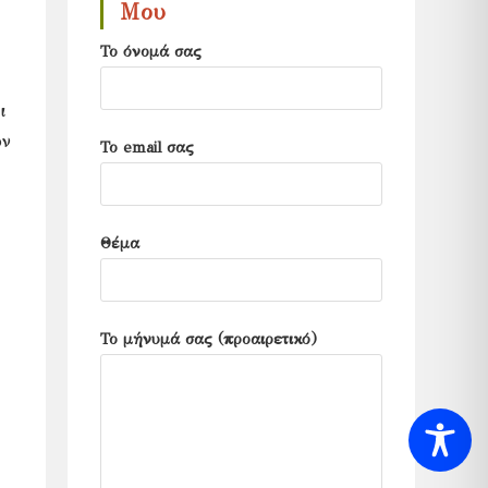
Μου
panel.
Το όνομά σας
ι
ον
Το email σας
Θέμα
Το μήνυμά σας (προαιρετικό)