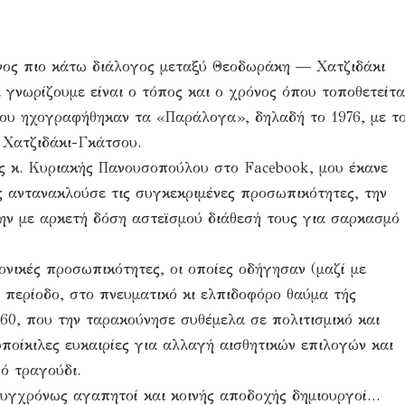
νος πιο κάτω διάλογος μεταξύ Θεοδωράκη — Χατζιδάκι
α γνωρίζουμε είναι ο τόπος και ο χρόνος όπου τοποθετείτα
όπου ηχογραφήθηκαν τα «Παράλογα», δηλαδή το 1976, με τ
 Χατζιδάκι-Γκάτσου.
ης κ. Κυριακής Πανουσοπούλου στο Facebook, μου έκανε
ς αντανακλούσε τις συγκεκριμένες προσωπικότητες, την
 την με αρκετή δόση αστεϊσμού διάθεσή τους για σαρκασμό
ονικές προσωπικότητες, οι οποίες οδήγησαν (μαζί με
 περίοδο, στο πνευματικό κι ελπιδοφόρο θαύμα τής
‘60, που την ταρακούνησε συθέμελα σε πολιτισμικό και
ποίκιλες ευκαιρίες για αλλαγή αισθητικών επιλογών και
ό τραγούδι.
 συγχρόνως αγαπητοί και κοινής αποδοχής δημιουργοί…