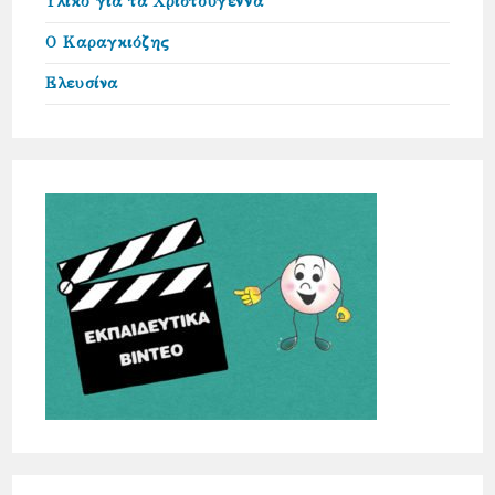
Υλικό για τα Χριστούγεννα
Ο Καραγκιόζης
Ελευσίνα