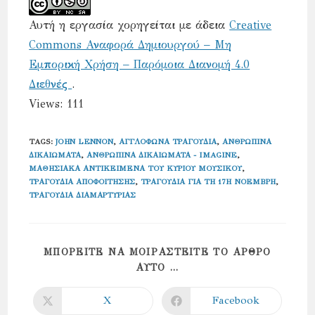
Αυτή η εργασία χορηγείται με άδεια
Creative
Commons Αναφορά Δημιουργού – Μη
Εμπορική Χρήση – Παρόμοια Διανομή 4.0
Διεθνές
.
Views: 111
TAGS
:
JOHN LENNON
,
ΑΓΓΛΌΦΩΝΑ ΤΡΑΓΟΎΔΙΑ
,
ΑΝΘΡΏΠΙΝΑ
ΔΙΚΑΙΏΜΑΤΑ
,
ΑΝΘΡΏΠΙΝΑ ΔΙΚΑΙΏΜΑΤΑ - IMAGINE
,
ΜΑΘΗΣΙΑΚΆ ΑΝΤΙΚΕΊΜΕΝΑ ΤΟΥ ΚΎΡΙΟΥ ΜΟΥΣΙΚΟΎ
,
ΤΡΑΓΟΎΔΙΑ ΑΠΟΦΟΊΤΗΣΗΣ
,
ΤΡΑΓΟΎΔΙΑ ΓΙΑ ΤΗ 17Η ΝΟΈΜΒΡΗ
,
ΤΡΑΓΟΎΔΙΑ ΔΙΑΜΑΡΤΥΡΊΑΣ
ΜΠΟΡΕΊΤΕ ΝΑ ΜΟΙΡΑΣΤΕΊΤΕ ΤΟ ΆΡΘΡΟ
SHARE
ΑΥΤΌ ...
THIS
CONTENT
X
Facebook
Opens
Opens
in
in