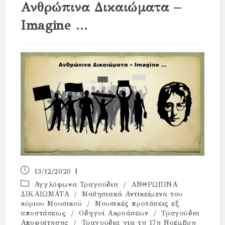
Ανθρώπινα Δικαιώματα –
Imagine …
Post
13/12/2020
published:
Post
Αγγλόφωνα Τραγούδια
/
ΑΝΘΡΩΠΙΝΑ
category:
ΔΙΚΑΙΩΜΑΤΑ
/
Μαθησιακά Αντικείμενα του
κύριου Μουσικού
/
Μουσικές προτάσεις εξ
αποστάσεως
/
Οδηγοί Ακροάσεων
/
Τραγούδια
Αποφοίτησης
/
Τραγούδια για τη 17η Νοέμβρη