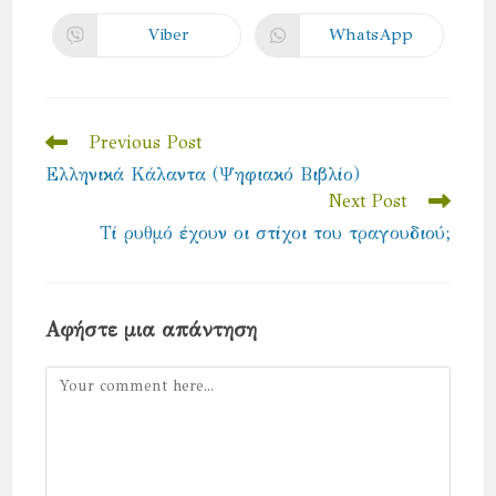
a
a
new
new
Viber
WhatsApp
Opens
Opens
window
window
in
in
a
a
new
new
window
window
Read
Previous Post
more
Ελληνικά Κάλαντα (Ψηφιακό Βιβλίο)
articles
Next Post
Τί ρυθμό έχουν οι στίχοι του τραγουδιού;
Αφήστε μια απάντηση
Comment