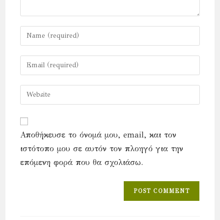
Enter
your
name
Enter
or
your
username
email
Enter
to
address
your
comment
to
website
comment
URL
Αποθήκευσε το όνομά μου, email, και τον
(optional)
ιστότοπο μου σε αυτόν τον πλοηγό για την
επόμενη φορά που θα σχολιάσω.