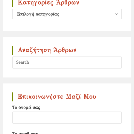
Κατηγορίες Άρθρων
Κατηγορίες
Επιλογή κατηγορίας
άρθρων
Αναζήτηση Άρθρων
Press
Escap
to
close
the
Επικοινωνήστε Μαζί Μου
search
Το όνομά σας
panel.
Το email σας