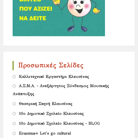
Προσωπικές Σελίδες
Opens
Καλλιτεχνικό Εργαστήρι Ελευσίνας
in
Opens
Α.Σ.Μ.Α. - Ανεξάρτητος Σύνδεσμος Μουσικής
a
Ανάπτυξης
in
new
Opens
a
Θεατρική Σκηνή Ελευσίνας
tab
in
new
Opens
10ο Δημοτικό Σχολείο Ελευσίνας
a
tab
in
Opens
10ο Δημοτικό Σχολείο Ελευσίνας - BLOG
new
a
in
Opens
Erasmus+ Let's go cultural
tab