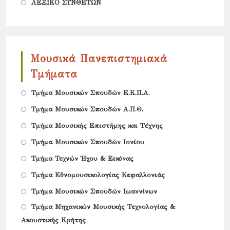
Opens
ΛΕΞΙΚΟ ΣΥΝΘΕΤΩΝ
a
tab
in
new
a
tab
new
Μουσικά Πανεπιστημιακά
tab
Τμήματα
Opens
Τμήμα Μουσικών Σπουδών Ε.Κ.Π.Α.
in
Opens
Tμήμα Μουσικών Σπουδών Α.Π.Θ.
a
in
Opens
Τμήμα Μουσικής Επιστήμης και Τέχνης
new
a
in
Opens
Τμήμα Μουσικών Σπουδών Ιονίου
tab
new
a
in
Opens
Τμήμα Τεχνών Ήχου & Εικόνας
tab
new
a
in
Opens
Τμήμα Εθνομουσικολογίας Κεφαλλονιάς
tab
new
a
in
Opens
Τμήμα Μουσικών Σπουδών Ιωαννίνων
tab
new
a
in
Opens
Τμήμα Μηχανικών Μουσικής Τεχνολογίας &
tab
new
a
Ακουστικής Κρήτης
in