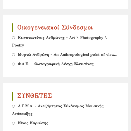
new
a
in
tab
new
a
tab
new
Οικογενειακοί Σύνδεσμοι
tab
Opens
Κωνσταντίνος Ανδρώνης - Art \ Photography \
Poetry
in
Opens
a
Μυρτώ Ανδρώνη - An Anthropological point of view...
in
new
Opens
Φ.Λ.Ε. – Φωτογραφική Λέσχη Ελευσίνας
a
tab
in
new
a
tab
new
ΣΥΝΘΕΤΕΣ
tab
Opens
Α.Σ.Μ.Α. - Ανεξάρτητος Σύνδεσμος Μουσικής
Ανάπτυξης
in
Opens
a
Νίκος Καριώτης
in
new