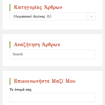
Κατηγορίες Άρθρων
Κατηγορίες
Ολυμπιακοί Αγώνες (1)
άρθρων
Αναζήτηση Άρθρων
Press
Escap
to
close
the
Επικοινωνήστε Μαζί Μου
search
Το όνομά σας
panel.