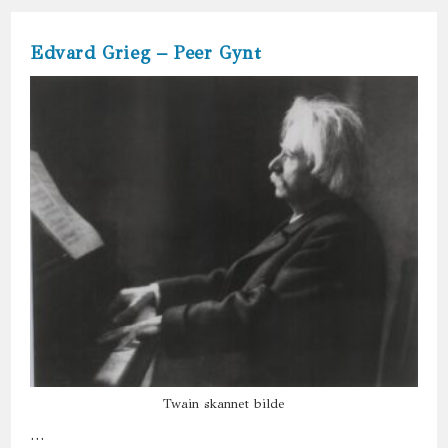
Edvard Grieg – Peer Gynt
Twain skannet bilde
…