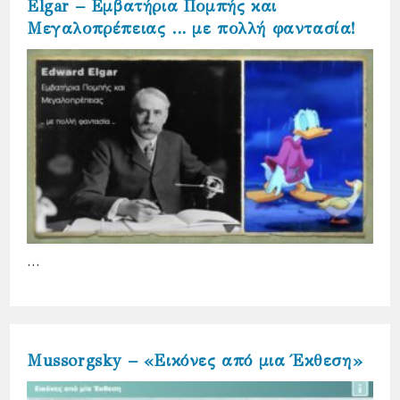
Elgar – Εμβατήρια Πομπής και
Μεγαλοπρέπειας … με πολλή φαντασία!
…
Mussorgsky – «Εικόνες από μια Έκθεση»