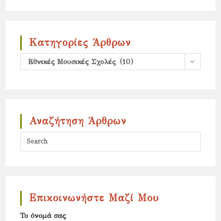
Κατηγορίες Άρθρων
Κατηγορίες
Εθνικές Μουσικές Σχολές (10)
άρθρων
Αναζήτηση Άρθρων
Press
Escap
to
close
the
Επικοινωνήστε Μαζί Μου
search
Το όνομά σας
panel.