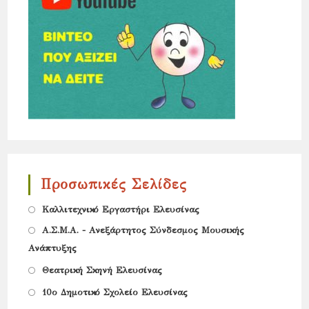
Προσωπικές Σελίδες
Opens
Καλλιτεχνικό Εργαστήρι Ελευσίνας
in
Opens
Α.Σ.Μ.Α. - Ανεξάρτητος Σύνδεσμος Μουσικής
a
Ανάπτυξης
in
new
Opens
a
Θεατρική Σκηνή Ελευσίνας
tab
in
new
Opens
10ο Δημοτικό Σχολείο Ελευσίνας
a
tab