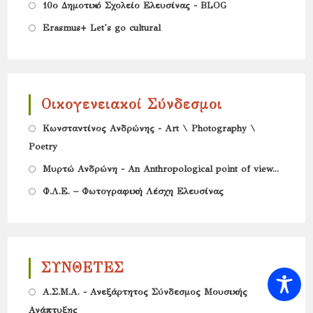
in
Opens
10ο Δημοτικό Σχολείο Ελευσίνας - BLOG
new
a
in
Opens
Erasmus+ Let's go cultural
tab
new
a
in
tab
new
a
tab
new
Οικογενειακοί Σύνδεσμοι
tab
Opens
Κωνσταντίνος Ανδρώνης - Art \ Photography \
Poetry
in
Opens
a
Μυρτώ Ανδρώνη - An Anthropological point of view...
in
new
Opens
Φ.Λ.Ε. – Φωτογραφική Λέσχη Ελευσίνας
a
tab
in
new
a
tab
new
ΣΥΝΘΕΤΕΣ
tab
Opens
Α.Σ.Μ.Α. - Ανεξάρτητος Σύνδεσμος Μουσικής
Ανάπτυξης
in