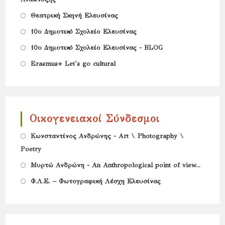
in
new
Opens
a
Θεατρική Σκηνή Ελευσίνας
tab
in
new
Opens
10ο Δημοτικό Σχολείο Ελευσίνας
a
tab
in
Opens
10ο Δημοτικό Σχολείο Ελευσίνας - BLOG
new
a
in
Opens
Erasmus+ Let's go cultural
tab
new
a
in
tab
new
a
tab
new
Οικογενειακοί Σύνδεσμοι
tab
Opens
Κωνσταντίνος Ανδρώνης - Art \ Photography \
Poetry
in
Opens
a
Μυρτώ Ανδρώνη - An Anthropological point of view...
in
new
Opens
Φ.Λ.Ε. – Φωτογραφική Λέσχη Ελευσίνας
a
tab
in
new
a
tab
new