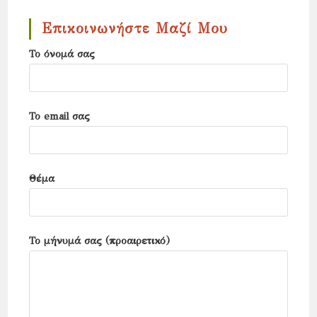
close
the
Επικοινωνήστε Μαζί Μου
search
Το όνομά σας
panel.
Το email σας
Θέμα
Το μήνυμά σας (προαιρετικό)