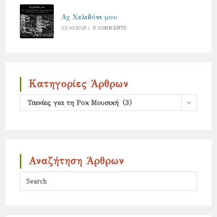
Αχ Χελιδόνι μου
22/10/2025
/
0 COMMENTS
Κατηγορίες Άρθρων
Κατηγορίες
Ταινίες για τη Ροκ Μουσική (3)
άρθρων
Αναζήτηση Άρθρων
Press
Escap
to