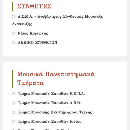
ΣΥΝΘΕΤΕΣ
tab
Opens
Α.Σ.Μ.Α. - Ανεξάρτητος Σύνδεσμος Μουσικής
Ανάπτυξης
in
Opens
a
Νίκος Καριώτης
in
new
Opens
ΛΕΞΙΚΟ ΣΥΝΘΕΤΩΝ
a
tab
in
new
a
tab
new
Μουσικά Πανεπιστημιακά
tab
Τμήματα
Opens
Τμήμα Μουσικών Σπουδών Ε.Κ.Π.Α.
in
Opens
Tμήμα Μουσικών Σπουδών Α.Π.Θ.
a
in
Opens
Τμήμα Μουσικής Επιστήμης και Τέχνης
new
a
in
Opens
Τμήμα Μουσικών Σπουδών Ιονίου
tab
new
a
in