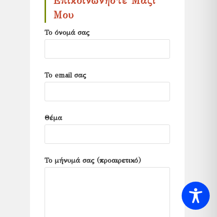
Επικοινωνήστε Μαζί
search
Μου
panel.
Το όνομά σας
Το email σας
Θέμα
Το μήνυμά σας (προαιρετικό)