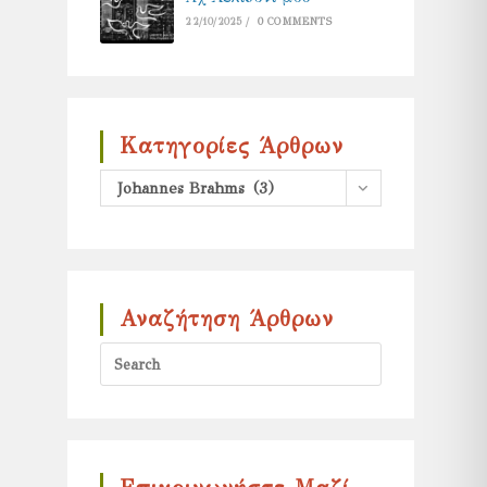
22/10/2025
/
0 COMMENTS
Κατηγορίες Άρθρων
Κατηγορίες
Johannes Brahms (3)
άρθρων
Αναζήτηση Άρθρων
Press
Escape
to
close
the