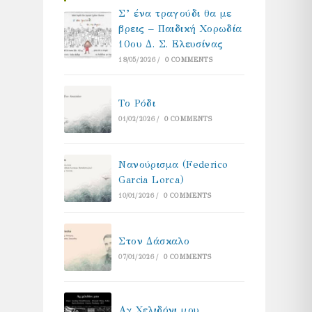
Σ’ ένα τραγούδι θα με
βρεις – Παιδική Χορωδία
10ου Δ. Σ. Ελευσίνας
18/05/2026
/
0 COMMENTS
Το Ρόδι
01/02/2026
/
0 COMMENTS
Νανούρισμα (Federico
Garcia Lorca)
10/01/2026
/
0 COMMENTS
Στον Δάσκαλο
07/01/2026
/
0 COMMENTS
Αχ Χελιδόνι μου