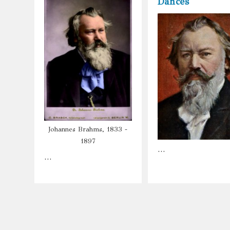
Dances
Johannes Brahms, 1833 -
1897
…
…