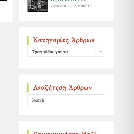
22/10/2025
/
0 COMMENTS
Κατηγορίες Άρθρων
Κατηγορίες
Τραγούδια για τα
άρθρων
Χριστούγεννα (34)
Αναζήτηση Άρθρων
Press
Escape
to
close
the