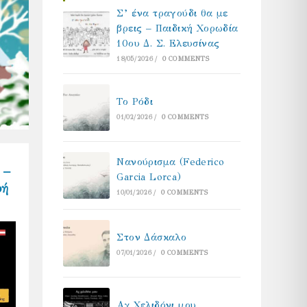
Σ’ ένα τραγούδι θα με
βρεις – Παιδική Χορωδία
10ου Δ. Σ. Ελευσίνας
18/05/2026
/
0 COMMENTS
Το Ρόδι
01/02/2026
/
0 COMMENTS
Νανούρισμα (Federico
 –
Garcia Lorca)
ρή
10/01/2026
/
0 COMMENTS
Στον Δάσκαλο
07/01/2026
/
0 COMMENTS
Αχ Χελιδόνι μου