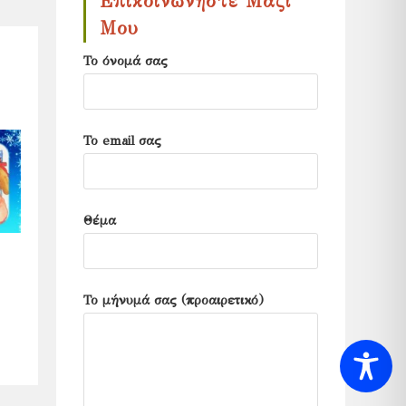
Επικοινωνήστε Μαζί
search
Μου
panel.
Το όνομά σας
Το email σας
Θέμα
Το μήνυμά σας (προαιρετικό)