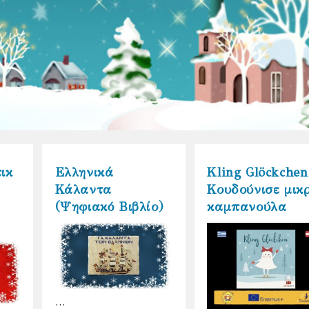
ικ
Ελληνικά
Kling Glöckchen
Κάλαντα
Κουδούνισε μικ
(Ψηφιακό Βιβλίο)
καμπανούλα
…