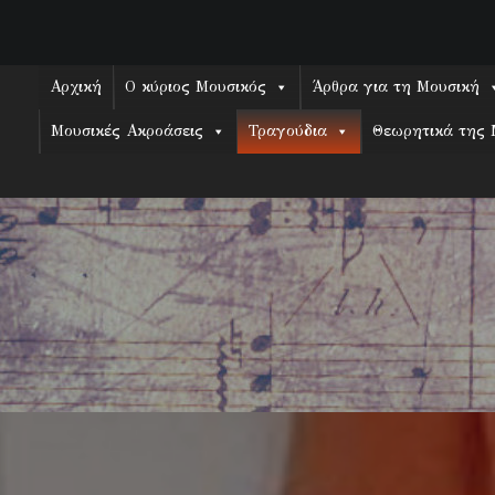
Skip
to
content
Αρχική
Ο κύριος Μουσικός
Άρθρα για τη Μουσική
Μουσικές Ακροάσεις
Τραγούδια
Θεωρητικά της 