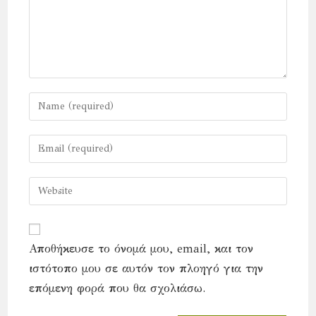
Enter
your
name
Enter
or
your
username
email
Enter
to
address
your
comment
to
website
comment
URL
Αποθήκευσε το όνομά μου, email, και τον
(optional)
ιστότοπο μου σε αυτόν τον πλοηγό για την
επόμενη φορά που θα σχολιάσω.