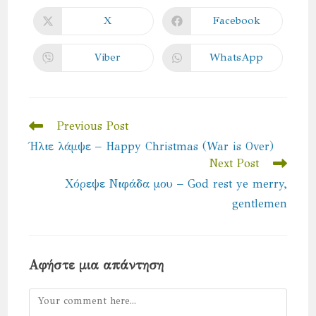
THIS
CONTENT
X
Facebook
Opens
Opens
in
in
a
a
new
new
Viber
WhatsApp
Opens
Opens
window
window
in
in
a
a
new
new
window
window
Read
Previous Post
more
Ήλιε λάμψε – Happy Christmas (War is Over)
articles
Next Post
Χόρεψε Νιφάδα μου – God rest ye merry,
gentlemen
Αφήστε μια απάντηση
Comment