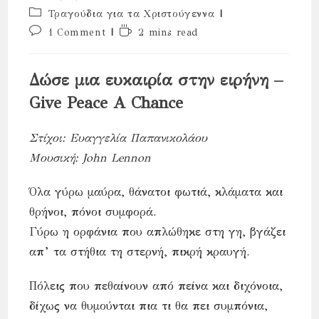
published:
Post
Τραγούδια για τα Χριστούγεννα
category:
Post
Reading
1 Comment
2 mins read
comments:
time:
Δώσε μια ευκαιρία στην ειρήνη –
Give Peace A Chance
Στίχοι: Ευαγγελία Παπανικολάου
Μουσική: John Lennon
Όλα γύρω μαύρα, θάνατοι φωτιά, κλάματα και
θρήνοι, πόνοι συμφορά.
Γύρω η ορφάνια που απλώθηκε στη γη, βγάζει
απ’ τα στήθια τη στερνή, πικρή κραυγή.
Πόλεις που πεθαίνουν από πείνα και διχόνοια,
δίχως να θυμούνται πια τι θα πει συμπόνια,