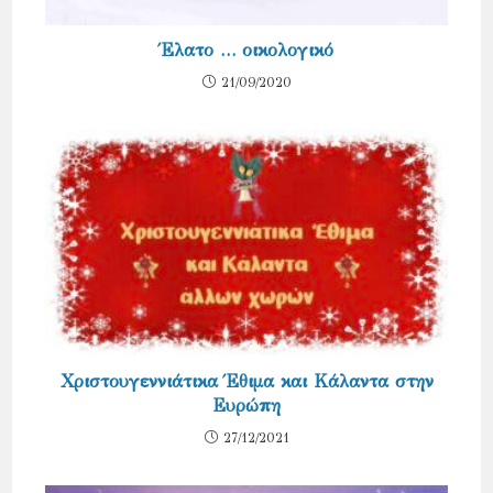
Έλατο … οικολογικό
21/09/2020
Χριστουγεννιάτικα Έθιμα και Κάλαντα στην
Ευρώπη
27/12/2021