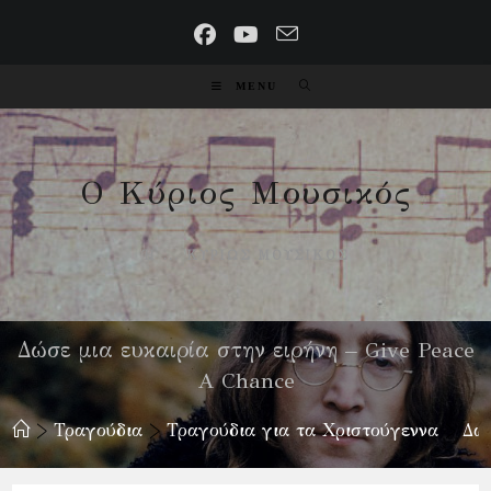
Skip
to
content
MENU
Ο Κύριος Μουσικός
Ή ... ΚΥΡΊΩΣ ΜΟΥΣΙΚΌΣ
Δώσε μια ευκαιρία στην ειρήνη – Give Peace
A Chance
>
Τραγούδια
>
Τραγούδια για τα Χριστούγεννα
>
Δώσ