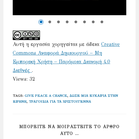
Αυτή η εργασία χορηγείται με άδεια
Creative
Commons Αναφορά Δημιουργού – Μη
Εμπορική Χρήση – Παρόμοια Διανομή 4.0
Διεθνές
.
Views: 32
TAGS
:
GIVE PEACE A CHANCE
,
ΔΏΣΕ ΜΙΑ ΕΥΚΑΙΡΊΑ ΣΤΗΝ
ΕΙΡΉΝΗ
,
ΤΡΑΓΟΎΔΙΑ ΓΙΑ ΤΑ ΧΡΙΣΤΟΎΓΕΝΝΑ
ΜΠΟΡΕΊΤΕ ΝΑ ΜΟΙΡΑΣΤΕΊΤΕ ΤΟ ΆΡΘΡΟ
SHARE
ΑΥΤΌ ...