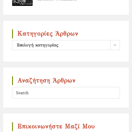
Κατηγορίες Άρθρων
Κατηγορίες
Επιλογή κατηγορίας
άρθρων
Αναζήτηση Άρθρων
Press
Escap
to
close
the
Επικοινωνήστε Μαζί Μου
search