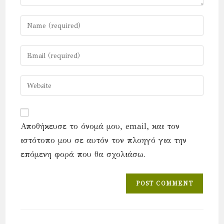
Enter
your
name
Enter
or
your
username
email
Enter
to
address
your
comment
to
website
comment
URL
Αποθήκευσε το όνομά μου, email, και τον
(optional)
ιστότοπο μου σε αυτόν τον πλοηγό για την
επόμενη φορά που θα σχολιάσω.