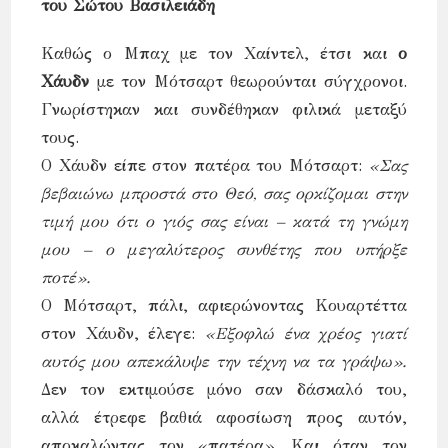
του Σώτου Βασιλειάδη
Καθώς ο Μπαχ με τον Χαίντελ, έτσι και
ο
Χάυδν
με τον Μότσαρτ θεωρούνται σύγχρονοι.
Γνωρίστηκαν και συνδέθηκαν φιλικά μεταξύ
τους.
Ο Χάυδν είπε στον πατέρα του Μότσαρτ:
«Σας
βεβαιώνω μπροστά στο Θεό, σας ορκίζομαι στην
τιμή μου ότι ο γιός σας είναι – κατά τη γνώμη
μου – ο μεγαλύτερος συνθέτης που υπήρξε
ποτέ».
Ο Μότσαρτ, πάλι, αφιερώνοντας Κουαρτέττα
στον Χάυδν, έλεγε:
«Εξοφλώ ένα χρέος γιατί
αυτός μου απεκάλυψε την τέχνη να τα γράψω».
Δεν τον εκτιμούσε μόνο σαν δάσκαλό του,
αλλά έτρεφε βαθιά αφοσίωση προς αυτόν,
αποκαλώντας τον «πατέρα». Και όταν τον