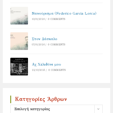
Νανούρισμα (Federico Garcia Lorca)
10/01/2026
/
0 COMMENTS
Στον Δάσκαλο
07/01/2026
/
0 COMMENTS
Αχ Χελιδόνι μου
22/10/2025
/
0 COMMENTS
Κατηγορίες Άρθρων
Κατηγορίες
Επιλογή κατηγορίας