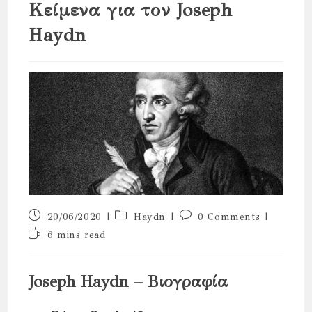
Κείμενα για τον Joseph
Haydn
Post
Post
Post
20/06/2020
Haydn
0 Comments
published:
category:
comments:
Reading
6 mins read
time:
Joseph Haydn – Βιογραφία