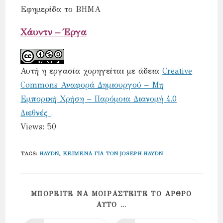
Eφημερίδα το ΒΗΜΑ
Χάυντν – Έργα
Αυτή η εργασία χορηγείται με άδεια
Creative
Commons Αναφορά Δημιουργού – Μη
Εμπορική Χρήση – Παρόμοια Διανομή 4.0
Διεθνές
.
Views: 50
TAGS
:
HAYDN
,
ΚΕΊΜΕΝΑ ΓΙΑ ΤΟΝ JOSEPH HAYDN
ΜΠΟΡΕΊΤΕ ΝΑ ΜΟΙΡΑΣΤΕΊΤΕ ΤΟ ΆΡΘΡΟ
SHARE
ΑΥΤΌ ...
THIS