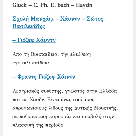
Gluck – C. Ph. E. bach – Haydn
Σχολή Μανχάιμ – Χάυντν – Σώτος
Βασιλειάδης
– Γιόζεφ Χάυντν
Από τη Βικιπαίδεια, την ελεύθερη
εγκυκλοπαίδεια
– Φραντς Γιόζεφ Χάιντν
Αυστριακός συνθέτης, γνωστός στην Ελλάδα
και ως Χάυδν. Είναι ένας από τους
ακρογωνιαίους λίθους της Δυτικής Μουσικής,
με καθοριστική παρουσία και συμβολή στην
κλασσική της περίοδο.