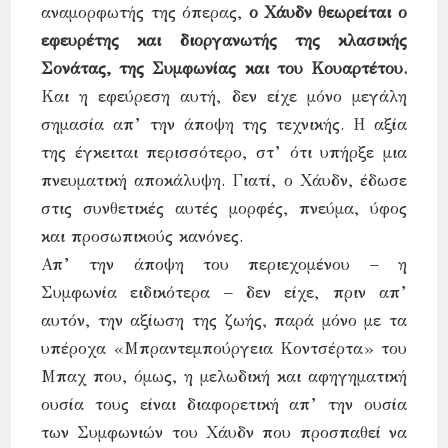
αναμορφωτής της όπερας,
ο Χάυδν θεωρείται ο
εφευρέτης και διοργανωτής της κλασικής
Σονάτας, της Συμφωνίας και του Κουαρτέτου.
Και η εφεύρεση αυτή, δεν είχε μόνο μεγάλη
σημασία απ’ την άποψη της τεχνικής. Η αξία
της έγκειται περισσότερο, στ’ ότι υπήρξε μια
πνευματική αποκάλυψη. Γιατί, ο Χάυδν, έδωσε
στις συνθετικές αυτές μορφές, πνεύμα, ύφος
και προσωπικούς κανόνες.
Απ’ την άποψη του περιεχομένου – η
Συμφωνία ειδικότερα – δεν είχε, πριν απ’
αυτόν, την αξίωση της ζωής, παρά μόνο με τα
υπέροχα «Μπραντεμπούργεια Κοντσέρτα» του
Μπαχ που, όμως, η μελωδική και αφηγηματική
ουσία τους είναι διαφορετική απ’ την ουσία
των Συμφωνιών του Χάυδν που προσπαθεί να