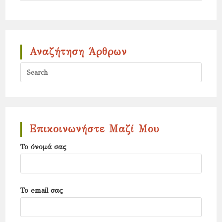
άρθρων
Αναζήτηση Άρθρων
Press
Escap
to
close
the
Επικοινωνήστε Μαζί Μου
search
Το όνομά σας
panel.
Το email σας