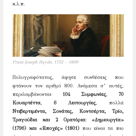
κ.λ.π.
Franz Joseph Haydn, 1732 – 1809
Πολυγραφότατος, άφησε συνθέσεις που
φτάνουν τον αριθμό 800. Ανάμεσα σ’ αυτές,
περιλαμβάνονται
104 Συμφωνίες
,
70
Κουαρτέττα
,
6 Λειτουργίες
, πολλά
Ντιβερτιμέντα, Σονάτες, Κοντσέρτα, Τρίο,
Τραγούδια και 2 Ορατόρια:
«Δημιουργία»
(1796) και «Εποχές» (1801)
που είναι τα πιο