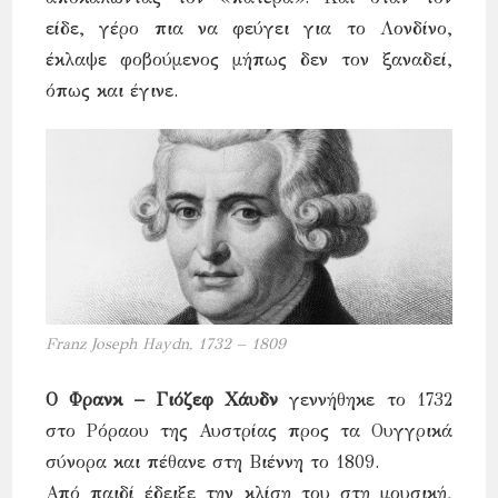
είδε, γέρο πια να φεύγει για το Λονδίνο,
έκλαψε φοβούμενος μήπως δεν τον ξαναδεί,
όπως και έγινε.
Franz Joseph Haydn, 1732 – 1809
Ο Φρανκ – Γιόζεφ Χάυδν
γεννήθηκε το 1732
στο Ρόραου της Αυστρίας προς τα Ουγγρικά
σύνορα και πέθανε στη Βιέννη το 1809.
Από παιδί έδειξε την κλίση του στη μουσική,