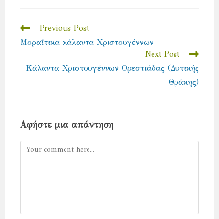
new
new
window
window
Read
Previous Post
more
Μοραΐτικα κάλαντα Χριστουγέννων
articles
Next Post
Κάλαντα Χριστουγέννων Ορεστιάδας (Δυτικής
Θράκης)
Αφήστε μια απάντηση
Comment