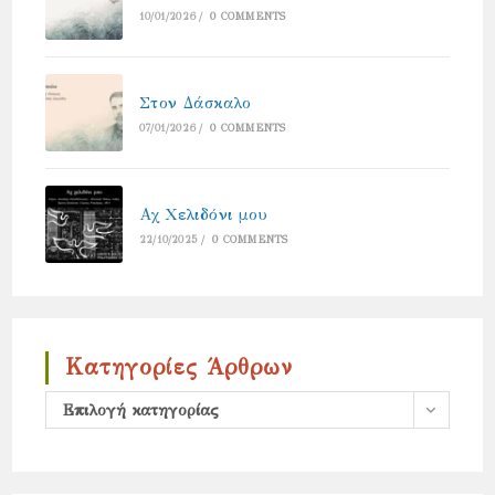
10/01/2026
/
0 COMMENTS
Στον Δάσκαλο
07/01/2026
/
0 COMMENTS
Αχ Χελιδόνι μου
22/10/2025
/
0 COMMENTS
Κατηγορίες Άρθρων
Κατηγορίες
Επιλογή κατηγορίας
άρθρων