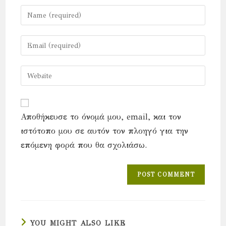
Enter
your
name
Enter
or
your
username
email
Enter
to
address
your
comment
to
website
comment
URL
Αποθήκευσε το όνομά μου, email, και τον
(optional)
ιστότοπο μου σε αυτόν τον πλοηγό για την
επόμενη φορά που θα σχολιάσω.
YOU MIGHT ALSO LIKE