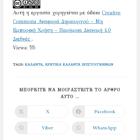
Αυτή η εργασία χορηγείται με άδεια
Creative
Commons Αναφορά Δημιουργού – Μη
Εμπορική Χρήση – Παρόμοια Διανομή 4.0
Διεθνές
.
Views: 55
TAGS
:
ΚΆΛΑΝΤΑ
,
ΚΡΗΤΙΚΆ ΚΆΛΑΝΤΑ ΧΡΙΣΤΟΥΓΈΝΝΩΝ
ΜΠΟΡΕΊΤΕ ΝΑ ΜΟΙΡΑΣΤΕΊΤΕ ΤΟ ΆΡΘΡΟ
SHARE
ΑΥΤΌ ...
THIS
CONTENT
X
Facebook
Opens
Opens
in
in
a
a
new
new
Viber
WhatsApp
Opens
Opens
window
window
in
in
a
a