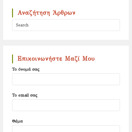
Αναζήτηση Άρθρων
Press
Escap
to
close
the
Επικοινωνήστε Μαζί Μου
search
Το όνομά σας
panel.
Το email σας
Θέμα