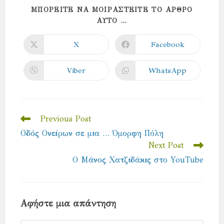
ΜΠΟΡΕΊΤΕ ΝΑ ΜΟΙΡΑΣΤΕΊΤΕ ΤΟ ΆΡΘΡΟ
SHARE
ΑΥΤΌ ...
THIS
CONTENT
X
Facebook
Opens
Opens
in
in
a
a
new
new
Viber
WhatsApp
Opens
Opens
window
window
in
in
a
a
new
new
window
window
Read
Previous Post
more
Οδός Ονείρων σε μια … Όμορφη Πόλη
articles
Next Post
Ο Μάνος Χατζιδάκις στο YouTube
Αφήστε μια απάντηση