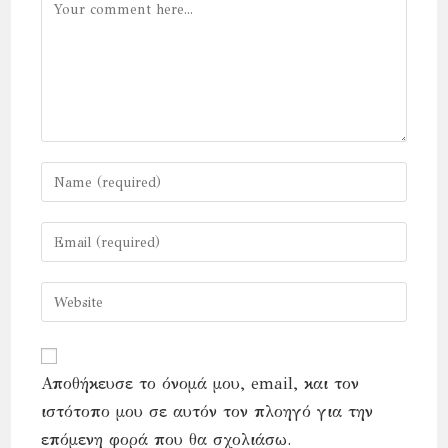
Comment
Enter
your
name
Enter
or
your
username
email
Enter
to
address
your
comment
to
website
comment
URL
Αποθήκευσε το όνομά μου, email, και τον
(optional)
ιστότοπο μου σε αυτόν τον πλοηγό για την
επόμενη φορά που θα σχολιάσω.