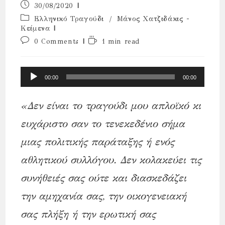
Post
30/08/2020
published:
Post
Ελληνικό Τραγούδι
/
Μάνος Χατζιδάκις -
category:
Κείμενα
Post
Reading
0 Comments
1 min read
comments:
time:
Πρόγραμμα
00:00
00:00
Αναπαραγωγής
Ήχου
«Δεν είναι το τραγούδι μου απλοϊκό κι
ευχάριστο σαν το τενεκεδένιο σήμα
μιας πολιτικής παράταξης ή ενός
αθλητικού συλλόγου. Δεν κολακεύει τις
συνήθειές σας ούτε και διασκεδάζει
την αμηχανία σας, την οικογενειακή
σας πλήξη ή την ερωτική σας