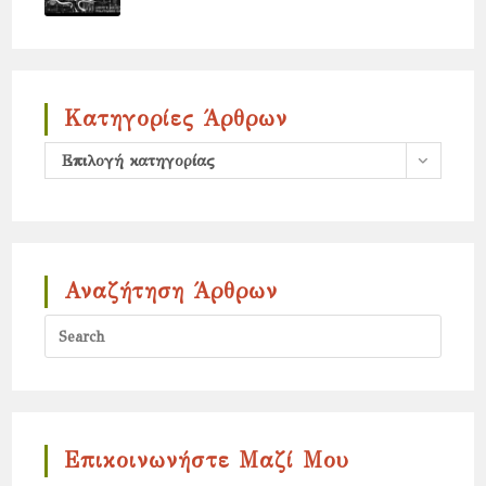
Κατηγορίες Άρθρων
Κατηγορίες
Επιλογή κατηγορίας
άρθρων
Αναζήτηση Άρθρων
Press
Escap
to
close
the
Επικοινωνήστε Μαζί Μου
search