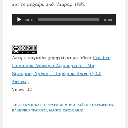
και το μαχαίρι, εκδ. Ίκαρος, 1995.
Πρόγραμμα
00:00
00:00
Αναπαραγωγής
Ήχου
Αυτή η εργασία χορηγείται με άδεια
Creative
Commons Αναφορά Δημιουργού – Μη
Εμπορική Χρήση – Παρόμοια Διανομή 4.0
Διεθνές
.
Views: 42
TAGS
:
ΔΕΝ ΕΊΝΑΙ ΤΟ ΤΡΑΓΟΎΔΙ ΜΟΥ ΑΠΛΟΪΚΌ ΚΙ ΕΥΧΆΡΙΣΤΟ
,
ΕΛΛΗΝΙΚΌ ΤΡΑΓΟΎΔΙ
,
ΜΆΝΟΣ ΧΑΤΖΙΔΆΚΙΣ