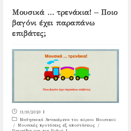
Μουσικά … τρενάκια! – Ποιο
βαγόνι έχει παραπάνω
επιβάτες;
Post
11/10/2020
published:
Post
Μαθησιακά Αντικείμενα του κύριου Μουσικού
category:
/
Μουσικές προτάσεις εξ αποστάσεως
/
Παιχνίδια για τον Ρυθμό