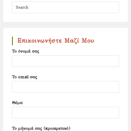
Press
Escap
to
close
the
Επικοινωνήστε Μαζί Μου
search
Το όνομά σας
panel.
Το email σας
Θέμα
Το μήνυμά σας (προαιρετικό)