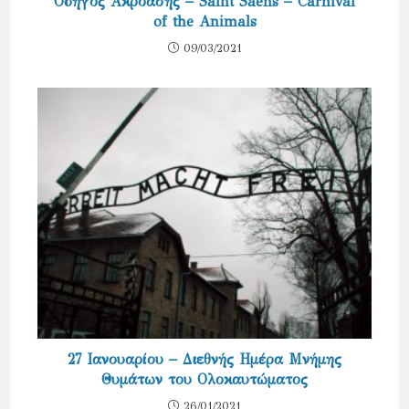
Οδηγός Ακρόασης – Saint Saens – Carnival
of the Animals
09/03/2021
27 Ιανουαρίου – Διεθνής Ημέρα Μνήμης
Θυμάτων του Ολοκαυτώματος
26/01/2021