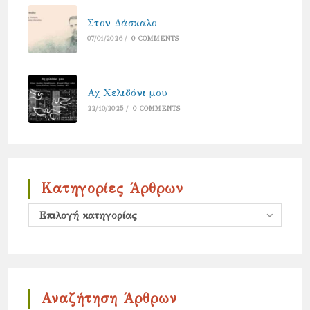
Στον Δάσκαλο
07/01/2026
/
0 COMMENTS
Αχ Χελιδόνι μου
22/10/2025
/
0 COMMENTS
Κατηγορίες Άρθρων
Κατηγορίες
Επιλογή κατηγορίας
άρθρων
Αναζήτηση Άρθρων