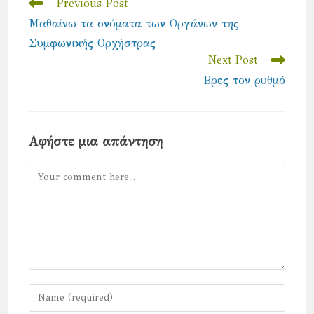
Read
Previous Post
more
Μαθαίνω τα ονόματα των Οργάνων της
articles
Συμφωνικής Ορχήστρας
Next Post
Βρες τον ρυθμό
Αφήστε μια απάντηση
Comment
Enter
your