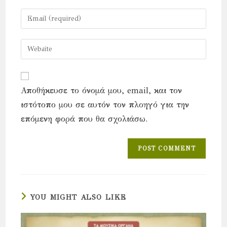
name
Enter
or
your
username
email
Enter
to
address
your
comment
to
website
comment
URL
Αποθήκευσε το όνομά μου, email, και τον
(optional)
ιστότοπο μου σε αυτόν τον πλοηγό για την
επόμενη φορά που θα σχολιάσω.
YOU MIGHT ALSO LIKE