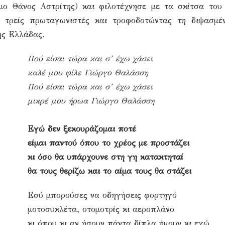
μο Θάνος Αστρίτης) και φιλοτέχνησε με τα σκίτσα το
ς τρείς πρωταγωνιστές και τροφοδοτώντας τη διψασμέ
ής Ελλάδας.
Πού είσαι τώρα και σ’ έχω χάσει
καλέ μου φίλε Γιώργο Θαλάσση
Πού είσαι τώρα και σ’ έχω χάσει
μικρέ μου ήρωα Γιώργο Θαλάσση
Εγώ δεν ξεκουράζομαι ποτέ
είμαι παντού όπου το χρέος με προστάζει
κι όσο θα υπάρχουνε στη γη κατακτηταί
θα τους θερίζω και το αίμα τους θα στάζει
Εσύ μπορούσες να οδηγήσεις φορτηγό
μοτοσυκλέτα, οτομοτρίς κι αεροπλάνο
κι όπου κι αν ήσουν πάντα δίπλα ήμουν κι εγώ