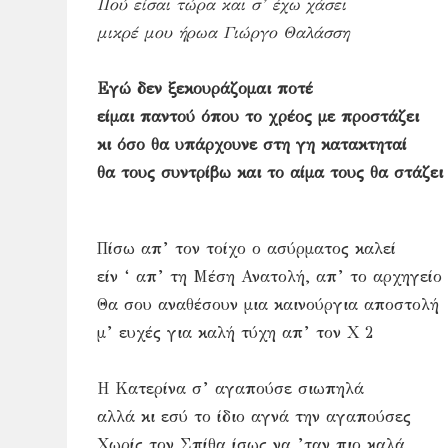
Πού είσαι τώρα και σ’ έχω χάσει
μικρέ μου ήρωα Γιώργο Θαλάσση
Εγώ δεν ξεκουράζομαι ποτέ
είμαι παντού όπου το χρέος με προστάζει
κι όσο θα υπάρχουνε στη γη κατακτηταί
θα τους συντρίβω και το αίμα τους θα στάζει
Πίσω απ’ τον τοίχο ο ασύρματος καλεί
είν ‘ απ’ τη Μέση Ανατολή, απ’ το αρχηγείο
Θα σου αναθέσουν μια καινούργια αποστολή
μ’ ευχές για καλή τύχη απ’ τον Χ 2
Η Κατερίνα σ’ αγαπούσε σιωπηλά
αλλά κι εσύ το ίδιο αγνά την αγαπούσες
Χωρίς τον Σπίθα ίσως να ’ταν πιο καλά