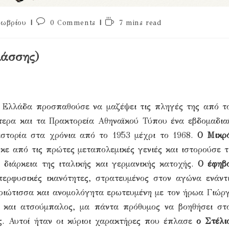
Post
Reading
τωβρίου
0 Comments
7 mins read
comments:
time:
λάσσης)
η Ελλάδα προσπαθούσε να μαζέψει τις πληγές της από τ
τερα και τα Πρακτορεία Αθηναϊκού Τύπου ένα εβδομαδια
ιστορία στα χρόνια από το 1953 μέχρι το 1968.
Ο Μικρ
ε από τις πρώτες μεταπολεμικές γενιές και ιστορούσε τ
 διάρκεια της ιταλικής και γερμανικής κατοχής.
Ο έφηβ
περφυσικές ικανότητες, στρατευμένος στον αγώνα ενάντ
τριώτισσα και ανομολόγητα ερωτευμένη με τον ήρωα Γιώρ
 και ατσούμπαλος, μα πάντα πρόθυμος να βοηθήσει στ
ς. Αυτοί ήταν οι κύριοι χαρακτήρες που έπλασε
ο Στέλι