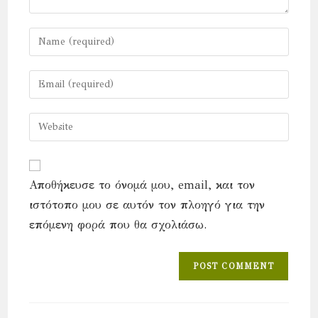
Enter
your
name
Enter
or
your
username
email
Enter
to
address
your
comment
to
website
comment
URL
Αποθήκευσε το όνομά μου, email, και τον
(optional)
ιστότοπο μου σε αυτόν τον πλοηγό για την
επόμενη φορά που θα σχολιάσω.