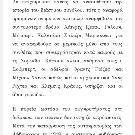
Αν επιχειρούσε κανείς να ανασυνθέσει την
ιστορία του διάσημου συνόλου, τότε η αναφορά
ορισμένων ονομάτων αποτελεί αναμφίβολα τον
συντομότερο δρόμο: Χάινριχ Ιζαακ, Γκλουκ,
Μότσαρτ, Καλντάρα, Σαλιέρι, Μπρούκνερ, για
να αναφερθούμε σε μερικούς μόνο από τους
συνθέτες που συνεργάστηκαν κατά καιρούς με
τη Χορωδία. Κάποιοι άλλοι, ανάμεσά τους ο
Σούμπερτ, οι αδελφοί Φραντς Γιόζεφ και
Μίχαελ Χάιντν καθώς και οι αρχιμουσικοί Χανς
Ρίχτερ και Κλέμενς Κράους, υπήρξαν και οι
ίδιοι χορωδοί.
Η πορεία ωστόσο του συγκροτήματος στη
διάρκεια των αιώνων δεν υπήρξε απρόσκοπτη.
Μετά την κατάρρευση της αυτοκρατορίας των
Αψβούργων το 1918, η αυστριακή κυβέρνηση