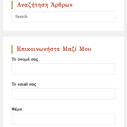
Αναζήτηση Άρθρων
Press
Escap
to
close
the
Επικοινωνήστε Μαζί Μου
search
Το όνομά σας
panel.
Το email σας
Θέμα