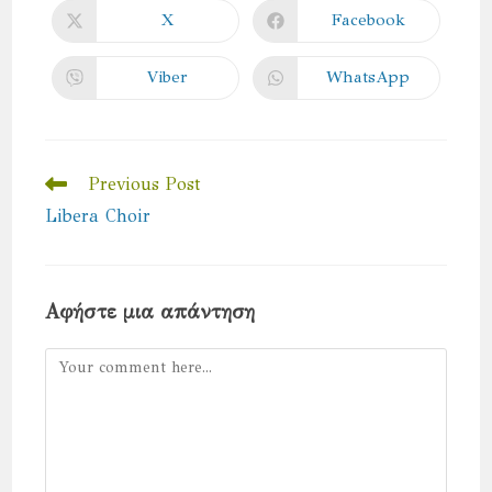
CONTENT
X
Facebook
Opens
Opens
in
in
a
a
new
new
Viber
WhatsApp
Opens
Opens
window
window
in
in
a
a
new
new
window
window
Read
Previous Post
more
Libera Choir
articles
Αφήστε μια απάντηση
Comment