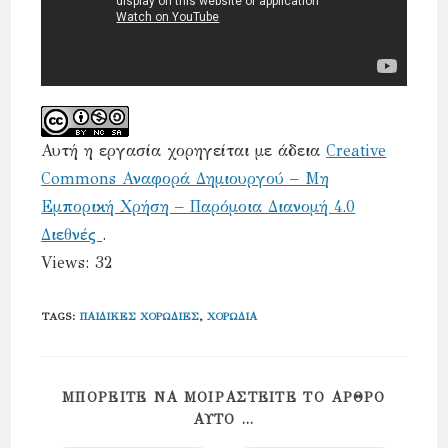
Αυτή η εργασία χορηγείται με άδεια
Creative
Commons Αναφορά Δημιουργού – Μη
Εμπορική Χρήση – Παρόμοια Διανομή 4.0
Διεθνές
.
Views: 32
TAGS
:
ΠΑΙΔΙΚΈΣ ΧΟΡΩΔΊΕΣ
,
ΧΟΡΩΔΊΑ
ΜΠΟΡΕΊΤΕ ΝΑ ΜΟΙΡΑΣΤΕΊΤΕ ΤΟ ΆΡΘΡΟ
SHARE
ΑΥΤΌ ...
THIS