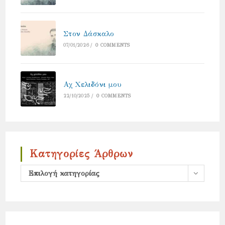
Στον Δάσκαλο
07/01/2026
/
0 COMMENTS
Αχ Χελιδόνι μου
22/10/2025
/
0 COMMENTS
Κατηγορίες Άρθρων
Κατηγορίες
Επιλογή κατηγορίας
άρθρων