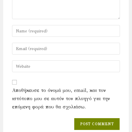
Enter
your
name
Enter
or
your
username
email
Enter
to
address
your
comment
to
website
comment
URL
Αποθήκευσε το όνομά μου, email, και τον
(optional)
ιστότοπο μου σε αυτόν τον πλοηγό για την
επόμενη φορά που θα σχολιάσω.