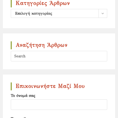
Κατηγορίες Άρθρων
Κατηγορίες
Επιλογή κατηγορίας
άρθρων
Αναζήτηση Άρθρων
Press
Escap
to
close
the
Επικοινωνήστε Μαζί Μου
search
Το όνομά σας
panel.