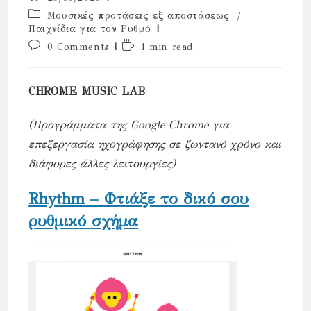
published:
Post
Μουσικές προτάσεις εξ αποστάσεως
/
category:
Παιχνίδια για τον Ρυθμό
Post
Reading
0 Comments
1 min read
comments:
time:
CHROME MUSIC LAB
(Προγράμματα της Google Chrome για
επεξεργασία ηχογράφησης σε ζωντανό χρόνο και
διάφορες άλλες λειτουργίες)
Rhythm – Φτιάξε το δικό σου
ρυθμικό σχήμα