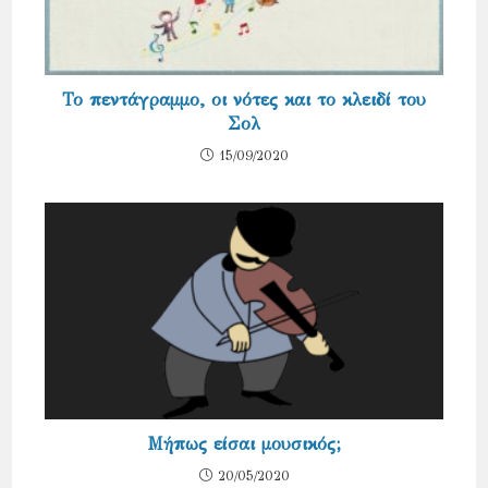
Το πεντάγραμμο, οι νότες και το κλειδί του
Σολ
15/09/2020
Μήπως είσαι μουσικός;
20/05/2020