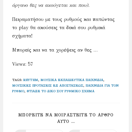
όργανο θες να ακούγεται και που).
Πειραματήσου με τους ρυθμούς και πατώντας
το play θα ακούσεις τα δικά σου ρυθμικά
σχήματα!
Μπορείς και να τα χορέψεις αν θες …
Views: 57
TAGS
:
RHYTHM
,
ΜΟΥΣΙΚΆ ΕΚΠΑΙΔΕΥΤΙΚΆ ΠΑΙΧΝΊΔΙΑ
,
ΜΟΥΣΙΚΈΣ ΠΡΟΤΆΣΕΙΣ ΕΞ ΑΠΟΣΤΆΣΕΩΣ
,
ΠΑΙΧΝΊΔΙΑ ΓΙΑ ΤΟΝ
ΡΥΘΜΌ
,
ΦΤΙΆΞΕ ΤΟ ΔΙΚΌ ΣΟΥ ΡΥΘΜΙΚΌ ΣΧΉΜΑ
ΜΠΟΡΕΊΤΕ ΝΑ ΜΟΙΡΑΣΤΕΊΤΕ ΤΟ ΆΡΘΡΟ
SHARE
ΑΥΤΌ ...
THIS