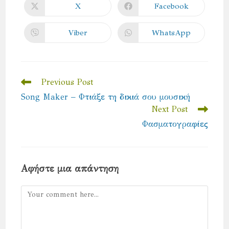
CONTENT
X
Facebook
Opens
Opens
in
in
a
a
new
new
Viber
WhatsApp
Opens
Opens
window
window
in
in
a
a
new
new
window
window
Read
Previous Post
more
Song Maker – Φτιάξε τη δικιά σου μουσική
articles
Next Post
Φασματογραφίες
Αφήστε μια απάντηση
Comment