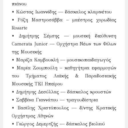
πιάνου
• Κώστας Ιωαννίδης — δάσκαλος κλαρινέτου
• Ρόζη Μαστροσάββα – μαέστρος χορωδίας
Rosarte
• Δημήτρης Σέμσης — μουσική διεύθυνση
Camerata Junior — Ορχήστρα Νέων των Φίλων
της Μουσικής
• Μαρίζα Καμβουκλή — μουσικοπαιδαγωγός
• Μαρία Ζουμπούλη – καθηγήτρια εφαρμογών
του Τμήματος Λαϊκής & Παραδοσιακής
Μουσικής ΤΕΙ Ηπείρου
• Δημήτρης Δεσύλλας — δάσκαλος κρουστών
• Σαββίνα Γιαννάτου — τραγουδίστρια
• Βασίλης Χριστόπουλος — δ/ντης Κρατικής
Ορχήστρας Αθηνών
• Γιώργος Δεμερτζής — δάσκαλος βιολιού