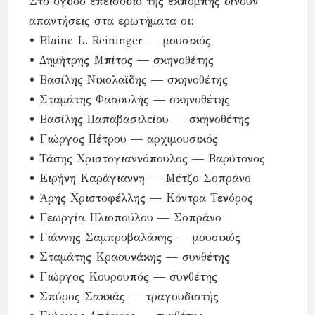
Στο όγδοο επεισόδιο της εκπομπής δίνουν
απαντήσεις στα ερωτήματα οι:
• Blaine L. Reininger — μουσικός
• Δημήτρης Μπίτος — σκηνοθέτης
• Βασίλης Νικολαϊδης — σκηνοθέτης
• Σταμάτης Φασουλής — σκηνοθέτης
• Βασίλης Παπαβασιλείου — σκηνοθέτης
• Γιώργος Πέτρου — αρχιμουσικός
• Τάσης Χριστογιαννόπουλος — Βαρύτονος
• Ειρήνη Καράγιαννη — Μέτζο Σοπράνο
• Άρης Χριστοφέλλης — Κόντρα Τενόρος
• Γεωργία Ηλιοπούλου — Σοπράνο
• Γιάννης Σαμπροβαλάκης — μουσικός
• Σταμάτης Κραουνάκης — συνθέτης
• Γιώργος Κουρουπός — συνθέτης
• Σπύρος Σακκάς — τραγουδιστής