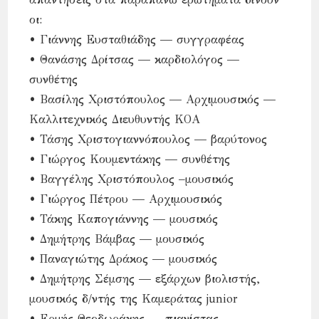
οι:
• Γιάννης Ευσταθιάδης — συγγραφέας
• Θανάσης Δρίτσας — καρδιολόγος —
συνθέτης
• Βασίλης Χριστόπουλος — Αρχιμουσικός —
Καλλιτεχνικός Διευθυντής ΚΟΑ
• Τάσης Χριστογιαννόπουλος — βαρύτονος
• Γιώργος Κουμεντάκης — συνθέτης
• Βαγγέλης Χριστόπουλος –μουσικός
• Γιώργος Πέτρου — Αρχιμουσικός
• Τάκης Καπογιάννης — μουσικός
• Δημήτρης Βάμβας — μουσικός
• Παναγιώτης Δράκος — μουσικός
• Δημήτρης Σέμσης — εξάρχων βιολιστής,
μουσικός δ/ντής της Καμεράτας junior
• Ερμής Θεοδωράκης — πιανίστας