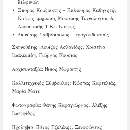
δελφινιών
Σπύρος Κουζούπης – Επίκουρος Καθηγητής
Κρήτης τμήματος Μουσικής Τεχνολογίας &
Ακουστικής Τ.Ε.Ι. Κρήτης
Διονύσης Σαββόπουλος – τραγουδοποιός
Σκηνοθέτης: Λουίζος Ασλανίδης, Χριστίνα
Ιωακειμίδη, Γιώργος Νούσιας
Αρχισυνταξία: Νίκος Μωραίτης
Καλλιτεχνικός Σύμβουλος: Κώστας Καρτελιάς,
Μαρία Ματέ
Φωτογραφία: Φάνης Καραγιώργος, Αλέξης
Ιωσηφίδης
Ηχοληψία: Πάνος Τζελέκης, Ξενοφώντας