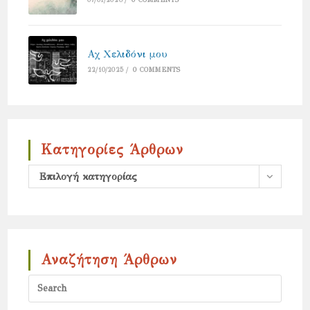
Αχ Χελιδόνι μου
22/10/2025
/
0 COMMENTS
Κατηγορίες Άρθρων
Κατηγορίες
Επιλογή κατηγορίας
άρθρων
Αναζήτηση Άρθρων
Press
Escap