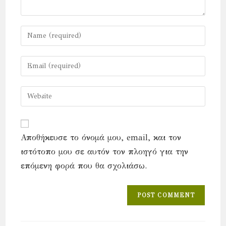
Enter
your
name
Enter
or
your
username
email
Enter
to
address
your
comment
to
website
comment
URL
Αποθήκευσε το όνομά μου, email, και τον
(optional)
ιστότοπο μου σε αυτόν τον πλοηγό για την
επόμενη φορά που θα σχολιάσω.