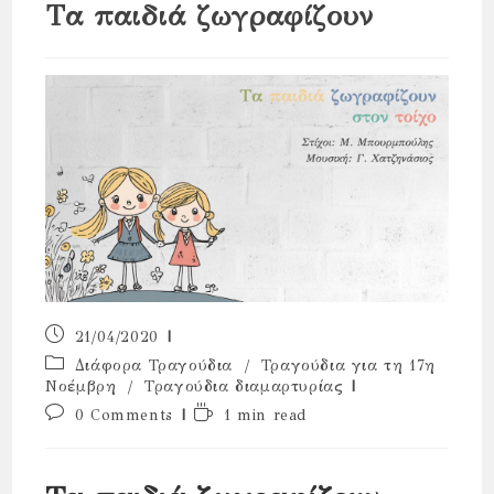
Τα παιδιά ζωγραφίζουν
Post
21/04/2020
published:
Post
Διάφορα Τραγούδια
/
Τραγούδια για τη 17η
category:
Νοέμβρη
/
Τραγούδια διαμαρτυρίας
Post
Reading
0 Comments
1 min read
comments:
time: