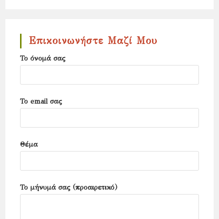
to
close
the
Επικοινωνήστε Μαζί Μου
search
Το όνομά σας
panel.
Το email σας
Θέμα
Το μήνυμά σας (προαιρετικό)