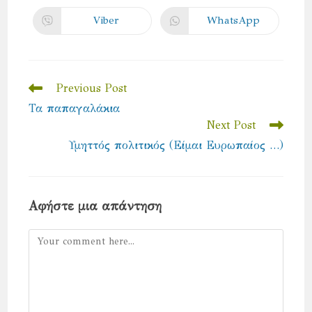
a
a
new
new
Viber
WhatsApp
Opens
Opens
window
window
in
in
a
a
new
new
window
window
Read
Previous Post
more
Τα παπαγαλάκια
articles
Next Post
Υμηττός πολιτικός (Είμαι Ευρωπαίος …)
Αφήστε μια απάντηση
Comment