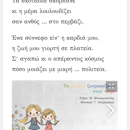
Τα σκοτάδια σκορπάνε
κι η μέρα λουλουδίζει
σαν ανθός … στο περβάζι.
Ένα σύννεφο είν’ η καρδιά μου,
η ζωή μου γιορτή σε πλατεία.
Σ’ αγαπώ κι ο απέραντος κόσμος
πόσο μοιάζει με μικρή … πολιτεία.