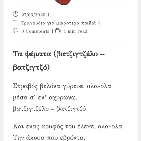
Post
27/03/2020
published:
Post
Τραγούδια για μικρότερα παιδιά
category:
Post
Reading
0 Comments
1 min read
comments:
time:
Τα ψέματα (βατζιγτζέλο –
βατζιγτζό)
Στραβός βελόνα γύρευε, ολα-ολα
μέσα σ’ έν’ αχυρώνα,
βατζιγτζέλο – βατζιγτζό
Και ένας κουφός του έλεγε, ολα-ολα
Την άκουα που εβρόντα,