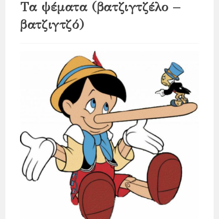
Τα ψέματα (βατζιγτζέλο –
βατζιγτζό)