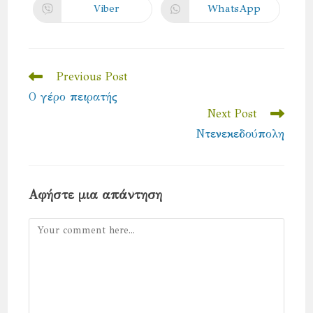
new
new
Viber
WhatsApp
Opens
Opens
window
window
in
in
a
a
new
new
window
window
Read
Previous Post
more
Ο γέρο πειρατής
articles
Next Post
Ντενεκεδούπολη
Αφήστε μια απάντηση
Comment