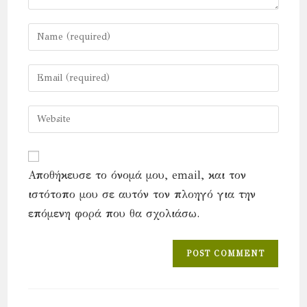
Enter
your
name
Enter
or
your
username
email
Enter
to
address
your
comment
to
website
comment
URL
Αποθήκευσε το όνομά μου, email, και τον
(optional)
ιστότοπο μου σε αυτόν τον πλοηγό για την
επόμενη φορά που θα σχολιάσω.