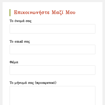
close
the
Επικοινωνήστε Μαζί Μου
search
Το όνομά σας
panel.
Το email σας
Θέμα
Το μήνυμά σας (προαιρετικό)