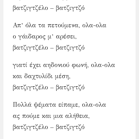
βατζιγτζέλο – βατζιγτζό
Απ’ όλα τα πετούμενα, ολα-ολα
ο γάιδαρος μ’ αρέσει,
βατζιγτζέλο – βατζιγτζό
γιατί έχει αηδονιού φωνή, ολα-ολα
και δαχτυλίδι μέση,
βατζιγτζέλο – βατζιγτζό
Πολλά ψέματα είπαμε, ολα-ολα
ας πούμε και μια αλήθεια,
βατζιγτζέλο – βατζιγτζό