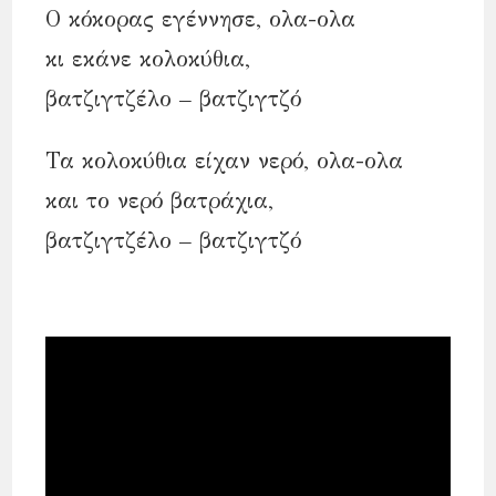
Ο κόκορας εγέννησε, ολα-ολα
κι εκάνε κολοκύθια,
βατζιγτζέλο – βατζιγτζό
Τα κολοκύθια είχαν νερό, ολα-ολα
και το νερό βατράχια,
βατζιγτζέλο – βατζιγτζό