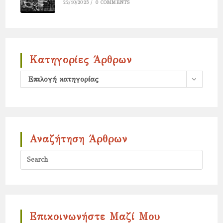
22/10/2025
/
0 COMMENTS
Κατηγορίες Άρθρων
Κατηγορίες
Επιλογή κατηγορίας
άρθρων
Αναζήτηση Άρθρων
Press
Escap
to
close
the
Επικοινωνήστε Μαζί Μου