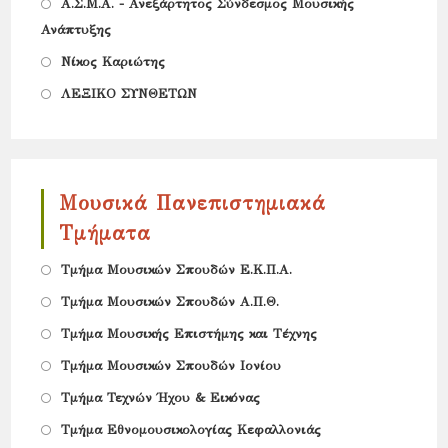
Opens
Α.Σ.Μ.Α. - Ανεξάρτητος Σύνδεσμος Μουσικής
Ανάπτυξης
in
Opens
a
Νίκος Καριώτης
in
new
Opens
ΛΕΞΙΚΟ ΣΥΝΘΕΤΩΝ
a
tab
in
new
a
tab
new
Μουσικά Πανεπιστημιακά
tab
Τμήματα
Opens
Τμήμα Μουσικών Σπουδών Ε.Κ.Π.Α.
in
Opens
Tμήμα Μουσικών Σπουδών Α.Π.Θ.
a
in
Opens
Τμήμα Μουσικής Επιστήμης και Τέχνης
new
a
in
Opens
Τμήμα Μουσικών Σπουδών Ιονίου
tab
new
a
in
Opens
Τμήμα Τεχνών Ήχου & Εικόνας
tab
new
a
in
Opens
Τμήμα Εθνομουσικολογίας Κεφαλλονιάς
tab
new