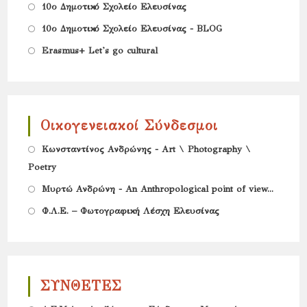
in
new
Opens
10ο Δημοτικό Σχολείο Ελευσίνας
a
tab
in
Opens
10ο Δημοτικό Σχολείο Ελευσίνας - BLOG
new
a
in
Opens
Erasmus+ Let's go cultural
tab
new
a
in
tab
new
a
tab
new
Οικογενειακοί Σύνδεσμοι
tab
Opens
Κωνσταντίνος Ανδρώνης - Art \ Photography \
Poetry
in
Opens
a
Μυρτώ Ανδρώνη - An Anthropological point of view...
in
new
Opens
Φ.Λ.Ε. – Φωτογραφική Λέσχη Ελευσίνας
a
tab
in
new
a
tab
new
ΣΥΝΘΕΤΕΣ
tab