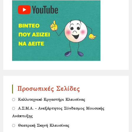
Προσωπικές Σελίδες
Opens
Καλλιτεχνικό Εργαστήρι Ελευσίνας
in
Opens
Α.Σ.Μ.Α. - Ανεξάρτητος Σύνδεσμος Μουσικής
a
Ανάπτυξης
in
new
Opens
a
Θεατρική Σκηνή Ελευσίνας
tab