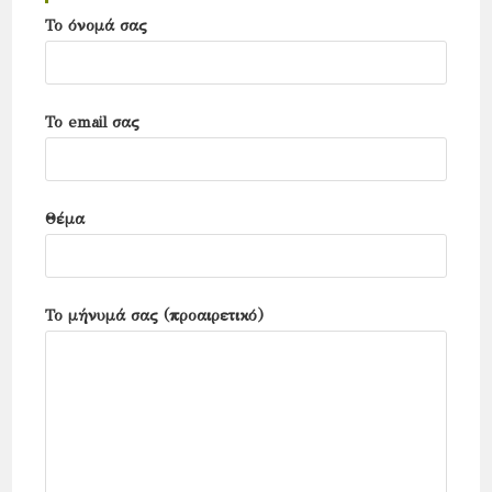
search
Το όνομά σας
panel.
Το email σας
Θέμα
Το μήνυμά σας (προαιρετικό)