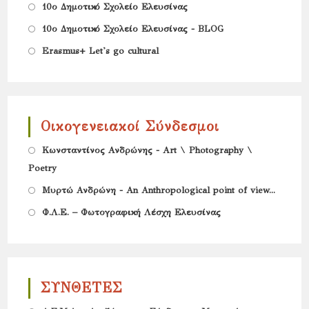
in
new
Opens
10ο Δημοτικό Σχολείο Ελευσίνας
a
tab
in
Opens
10ο Δημοτικό Σχολείο Ελευσίνας - BLOG
new
a
in
Opens
Erasmus+ Let's go cultural
tab
new
a
in
tab
new
a
tab
new
Οικογενειακοί Σύνδεσμοι
tab
Opens
Κωνσταντίνος Ανδρώνης - Art \ Photography \
Poetry
in
Opens
a
Μυρτώ Ανδρώνη - An Anthropological point of view...
in
new
Opens
Φ.Λ.Ε. – Φωτογραφική Λέσχη Ελευσίνας
a
tab
in
new
a
tab
new
ΣΥΝΘΕΤΕΣ
tab