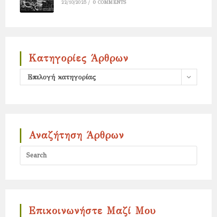
22/10/2025
/
0 COMMENTS
Κατηγορίες Άρθρων
Κατηγορίες
Επιλογή κατηγορίας
άρθρων
Αναζήτηση Άρθρων
Press
Escap
to
close
the
Επικοινωνήστε Μαζί Μου