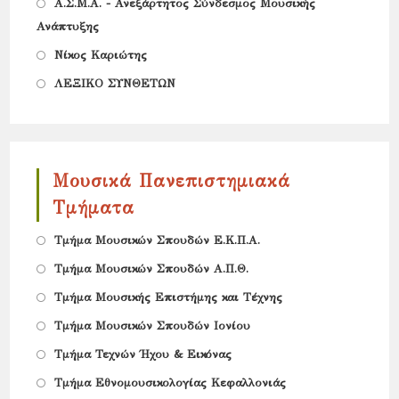
Opens
Α.Σ.Μ.Α. - Ανεξάρτητος Σύνδεσμος Μουσικής
Ανάπτυξης
in
Opens
a
Νίκος Καριώτης
in
new
Opens
ΛΕΞΙΚΟ ΣΥΝΘΕΤΩΝ
a
tab
in
new
a
tab
new
Μουσικά Πανεπιστημιακά
tab
Τμήματα
Opens
Τμήμα Μουσικών Σπουδών Ε.Κ.Π.Α.
in
Opens
Tμήμα Μουσικών Σπουδών Α.Π.Θ.
a
in
Opens
Τμήμα Μουσικής Επιστήμης και Τέχνης
new
a
in
Opens
Τμήμα Μουσικών Σπουδών Ιονίου
tab
new
a
in
Opens
Τμήμα Τεχνών Ήχου & Εικόνας
tab
new
a
in
Opens
Τμήμα Εθνομουσικολογίας Κεφαλλονιάς
tab
new