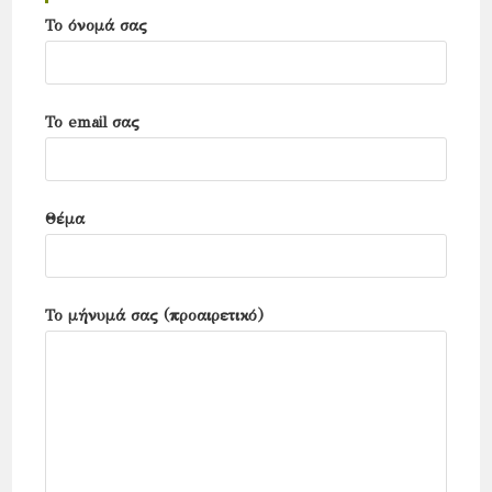
search
Το όνομά σας
panel.
Το email σας
Θέμα
Το μήνυμά σας (προαιρετικό)