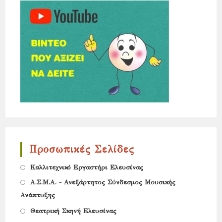
Προσωπικές Σελίδες
Opens
Καλλιτεχνικό Εργαστήρι Ελευσίνας
in
Opens
Α.Σ.Μ.Α. - Ανεξάρτητος Σύνδεσμος Μουσικής
a
Ανάπτυξης
in
new
Opens
a
Θεατρική Σκηνή Ελευσίνας
tab