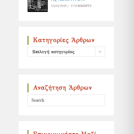
22/10/2025
/
0 COMMENTS
Κατηγορίες Άρθρων
Κατηγορίες
Επιλογή κατηγορίας
άρθρων
Αναζήτηση Άρθρων
Press
Escape
to
close
the