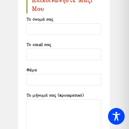
Επικοινωνήστε Μαζί
search
Μου
panel.
Το όνομά σας
Το email σας
Θέμα
Το μήνυμά σας (προαιρετικό)