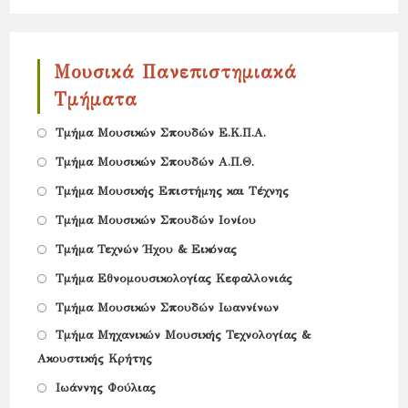
new
a
tab
new
Μουσικά Πανεπιστημιακά
tab
Τμήματα
Opens
Τμήμα Μουσικών Σπουδών Ε.Κ.Π.Α.
in
Opens
Tμήμα Μουσικών Σπουδών Α.Π.Θ.
a
in
Opens
Τμήμα Μουσικής Επιστήμης και Τέχνης
new
a
in
Opens
Τμήμα Μουσικών Σπουδών Ιονίου
tab
new
a
in
Opens
Τμήμα Τεχνών Ήχου & Εικόνας
tab
new
a
in
Opens
Τμήμα Εθνομουσικολογίας Κεφαλλονιάς
tab
new
a
in
Opens
Τμήμα Μουσικών Σπουδών Ιωαννίνων
tab
new
a
in
Opens
Τμήμα Μηχανικών Μουσικής Τεχνολογίας &
tab
new
a
Ακουστικής Κρήτης
in
tab
new
Opens
a
Ιωάννης Φούλιας
tab