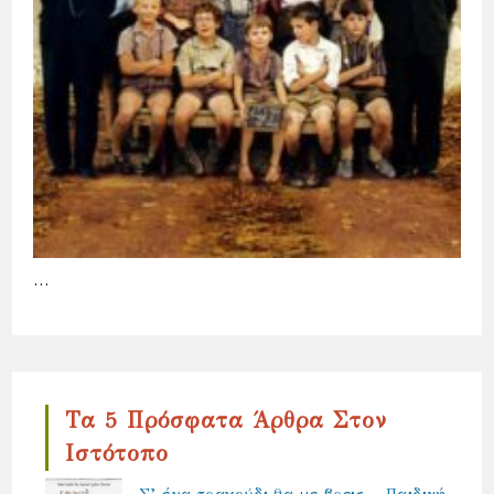
…
Τα 5 Πρόσφατα Άρθρα Στον
Ιστότοπο
Σ’ ένα τραγούδι θα με βρεις – Παιδική