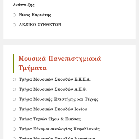
Ανάπτυξης
in
Opens
a
Νίκος Καριώτης
in
new
Opens
ΛΕΞΙΚΟ ΣΥΝΘΕΤΩΝ
a
tab
in
new
a
tab
new
Μουσικά Πανεπιστημιακά
tab
Τμήματα
Opens
Τμήμα Μουσικών Σπουδών Ε.Κ.Π.Α.
in
Opens
Tμήμα Μουσικών Σπουδών Α.Π.Θ.
a
in
Opens
Τμήμα Μουσικής Επιστήμης και Τέχνης
new
a
in
Opens
Τμήμα Μουσικών Σπουδών Ιονίου
tab
new
a
in
Opens
Τμήμα Τεχνών Ήχου & Εικόνας
tab
new
a
in
Opens
Τμήμα Εθνομουσικολογίας Κεφαλλονιάς
tab
new
a
in
Opens
Τμήμα Μουσικών Σπουδών Ιωαννίνων