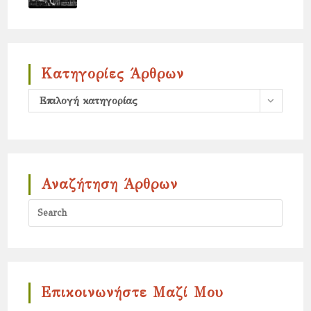
Κατηγορίες Άρθρων
Κατηγορίες
Επιλογή κατηγορίας
άρθρων
Αναζήτηση Άρθρων
Press
Escap
to
close
the
Επικοινωνήστε Μαζί Μου
search