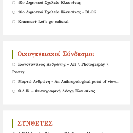
in
new
Opens
10ο Δημοτικό Σχολείο Ελευσίνας
a
tab
in
Opens
10ο Δημοτικό Σχολείο Ελευσίνας - BLOG
new
a
in
Opens
Erasmus+ Let's go cultural
tab
new
a
in
tab
new
a
tab
new
Οικογενειακοί Σύνδεσμοι
tab
Opens
Κωνσταντίνος Ανδρώνης - Art \ Photography \
Poetry
in
Opens
a
Μυρτώ Ανδρώνη - An Anthropological point of view...
in
new
Opens
Φ.Λ.Ε. – Φωτογραφική Λέσχη Ελευσίνας
a
tab
in
new
a
tab
new
ΣΥΝΘΕΤΕΣ
tab