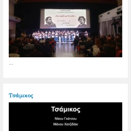
…
Τσάμικος