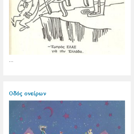
…
Oδός ονείρων