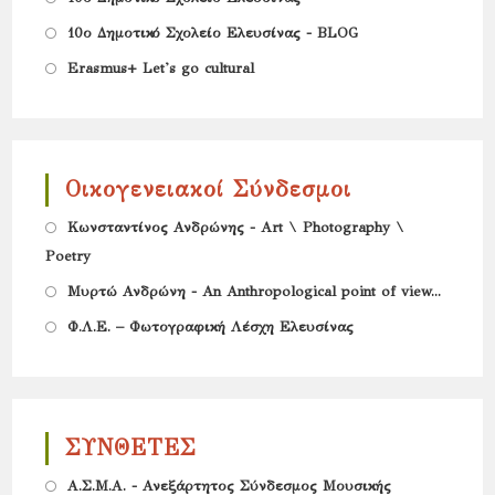
a
tab
in
Opens
10ο Δημοτικό Σχολείο Ελευσίνας - BLOG
new
a
in
Opens
Erasmus+ Let's go cultural
tab
new
a
in
tab
new
a
tab
new
Οικογενειακοί Σύνδεσμοι
tab
Opens
Κωνσταντίνος Ανδρώνης - Art \ Photography \
Poetry
in
Opens
a
Μυρτώ Ανδρώνη - An Anthropological point of view...
in
new
Opens
Φ.Λ.Ε. – Φωτογραφική Λέσχη Ελευσίνας
a
tab
in
new
a
tab
new
ΣΥΝΘΕΤΕΣ
tab
Opens
Α.Σ.Μ.Α. - Ανεξάρτητος Σύνδεσμος Μουσικής