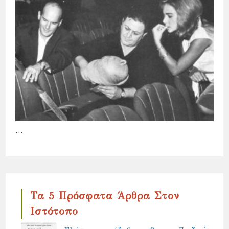
…
Τα 5 Πρόσφατα Άρθρα Στον
Ιστότοπο