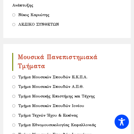
Ανάπτυξης
in
Opens
a
Νίκος Καριώτης
in
new
Opens
ΛΕΞΙΚΟ ΣΥΝΘΕΤΩΝ
a
tab
in
new
a
tab
new
Μουσικά Πανεπιστημιακά
tab
Τμήματα
Opens
Τμήμα Μουσικών Σπουδών Ε.Κ.Π.Α.
in
Opens
Tμήμα Μουσικών Σπουδών Α.Π.Θ.
a
in
Opens
Τμήμα Μουσικής Επιστήμης και Τέχνης
new
a
in
Opens
Τμήμα Μουσικών Σπουδών Ιονίου
tab
new
a
in
Opens
Τμήμα Τεχνών Ήχου & Εικόνας
tab
new
a
in
Opens
Τμήμα Εθνομουσικολογίας Κεφαλλονιάς
tab
new
a
in
Opens