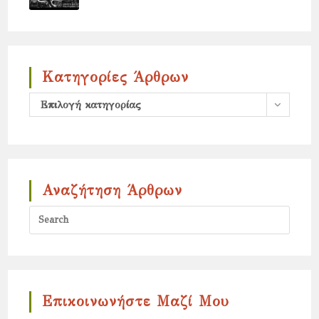
Κατηγορίες Άρθρων
Κατηγορίες
Επιλογή κατηγορίας
άρθρων
Αναζήτηση Άρθρων
Press
Escap
to
close
the
Επικοινωνήστε Μαζί Μου
search