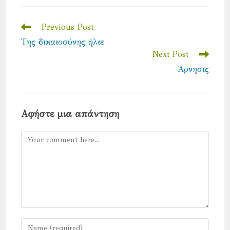
new
new
window
window
Read
Previous Post
more
Της δικαιοσύνης ήλιε
articles
Next Post
Άρνησις
Αφήστε μια απάντηση
Comment
Enter