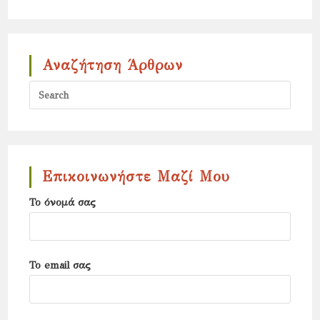
Αναζήτηση Άρθρων
Press
Escap
to
close
the
Επικοινωνήστε Μαζί Μου
search
Το όνομά σας
panel.
Το email σας