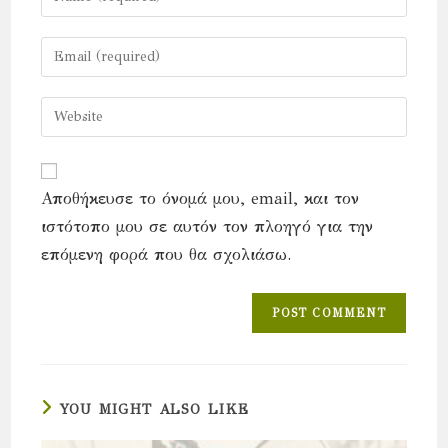
your
name
Enter
or
your
username
email
Enter
to
address
your
comment
to
website
comment
URL
Αποθήκευσε το όνομά μου, email, και τον
(optional)
ιστότοπο μου σε αυτόν τον πλοηγό για την
επόμενη φορά που θα σχολιάσω.
YOU MIGHT ALSO LIKE