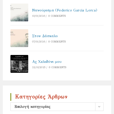
Νανούρισμα (Federico Garcia Lorca)
10/01/2026
/
0 COMMENTS
Στον Δάσκαλο
07/01/2026
/
0 COMMENTS
Αχ Χελιδόνι μου
22/10/2025
/
0 COMMENTS
Κατηγορίες Άρθρων
Κατηγορίες
Επιλογή κατηγορίας
άρθρων