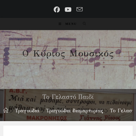
Skip
to
content
MENU
Ο Κύριος Μουσικός
Ή ... ΚΥΡΊΩΣ ΜΟΥΣΙΚΌΣ
Το Γελαστό Παιδί
>
Τραγούδια
>
Τραγούδια διαμαρτυρίας
>
Το Γελαστό