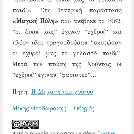
παιδί». Στη θεατρική παράσταση
«Μαγική Πόλη»
που ανέβηκε το 1962,
“οι δικοί μας” έγιναν “εχθροί” και
πλέον όλοι τραγουδούσαν “σκοτώσαν
οι εχθροί μας το γελαστό παιδί”.
Μετά την πτώση της Χούντας οι
“εχθροί” έγιναν “φασίστες”…
Πηγή:
Η Μηχανή του χρόνου
Μίκης Θεοδωράκης – Οδηγός
Αυτή η εργασία χορηγείται με άδεια
Creative