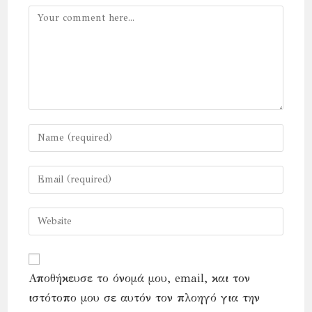
Comment
Enter
your
name
Enter
or
your
username
email
Enter
to
address
your
comment
to
website
comment
URL
Αποθήκευσε το όνομά μου, email, και τον
(optional)
ιστότοπο μου σε αυτόν τον πλοηγό για την