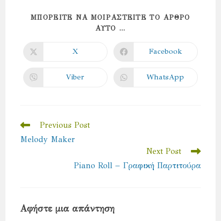
ΜΠΟΡΕΊΤΕ ΝΑ ΜΟΙΡΑΣΤΕΊΤΕ ΤΟ ΆΡΘΡΟ
SHARE
ΑΥΤΌ ...
THIS
CONTENT
X
Facebook
Opens
Opens
in
in
a
a
new
new
Viber
WhatsApp
Opens
Opens
window
window
in
in
a
a
new
new
window
window
Read
Previous Post
more
Melody Maker
articles
Next Post
Piano Roll – Γραφική Παρτιτούρα
Αφήστε μια απάντηση