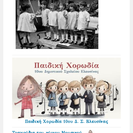
Παιδική Χορωδία 10ου Δ. Σ. Ελευσίνας
Τραγούδια του κύριου Μουσικού