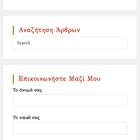
Αναζήτηση Άρθρων
Press
Escap
to
close
the
Επικοινωνήστε Μαζί Μου
search
Το όνομά σας
panel.
Το email σας