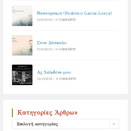
Νανούρισμα (Federico Garcia Lorca)
10/01/2026
/
0 COMMENTS
Στον Δάσκαλο
07/01/2026
/
0 COMMENTS
Αχ Χελιδόνι μου
22/10/2025
/
0 COMMENTS
Κατηγορίες Άρθρων
Κατηγορίες
Επιλογή κατηγορίας
άρθρων