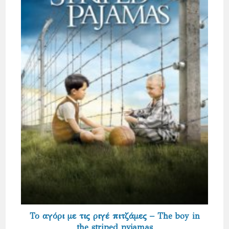
Το αγόρι με τις ριγέ πιτζάμες – The boy in
the striped pyjamas