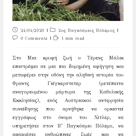
Post
Post
24/04/2020
2ος Παγκόσμιος Πόλεμος
published:
category:
Post
Reading
0 Comments
1 min read
comments:
time:
Στο Μια κρυφή ζωή ο Τέρενς Μάλικ
επιστρέφει σε μια πιο δομημένη αφήγηση και
μεταφέρει στην οθόνη την αληθινή ιστορία του
Φραντς Γιέγκερστετερ (μετέπειτα
αναγορευμένου μάρτυρα της Καθολικής
Εκκλησίας), ενός Αυστριακού αντιρρησία
συνείδησης που αρνήθηκε να ορκιστεί
εγγράφως στο όνομα του Χίτλερ, να
υπηρετήσει στον Β’ Παγκόσμιο Πόλεμο, να
αφαιρέσει ανθρώπινες ζωές και να