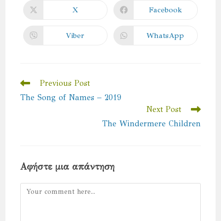
CONTENT
X
Facebook
Opens
Opens
in
in
a
a
new
new
Viber
WhatsApp
Opens
Opens
window
window
in
in
a
a
new
new
window
window
Read
Previous Post
more
The Song of Names – 2019
articles
Next Post
The Windermere Children
Αφήστε μια απάντηση
Comment