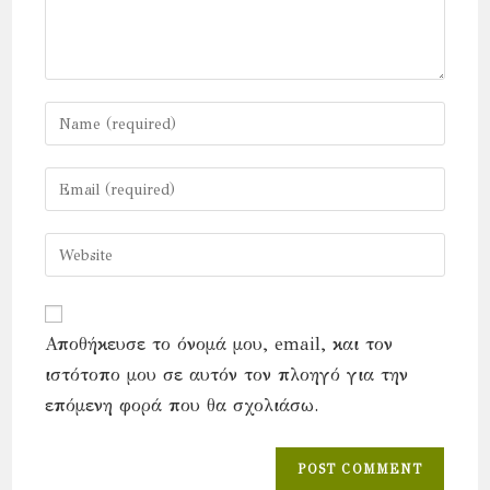
Enter
your
name
Enter
or
your
username
email
Enter
to
address
your
comment
to
website
comment
URL
Αποθήκευσε το όνομά μου, email, και τον
(optional)
ιστότοπο μου σε αυτόν τον πλοηγό για την
επόμενη φορά που θα σχολιάσω.