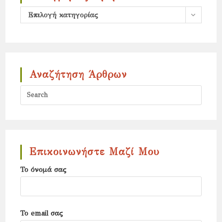
Κατηγορίες
Επιλογή κατηγορίας
άρθρων
Αναζήτηση Άρθρων
Press
Escap
to
close
the
Επικοινωνήστε Μαζί Μου
search
Το όνομά σας
panel.
Το email σας