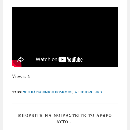
Views: 4
TAGS
:
2ΟΣ ΠΑΓΚΌΣΜΙΟΣ ΠΌΛΕΜΟΣ
,
A HIDDEN LIFE
ΜΠΟΡΕΊΤΕ ΝΑ ΜΟΙΡΑΣΤΕΊΤΕ ΤΟ ΆΡΘΡΟ
SHARE
ΑΥΤΌ ...
THIS