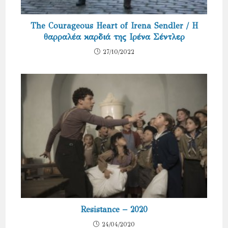
The Courageous Heart of Irena Sendler / Η
θαρραλέα καρδιά της Ιρένα Σέντλερ
27/10/2022
Resistance – 2020
24/04/2020