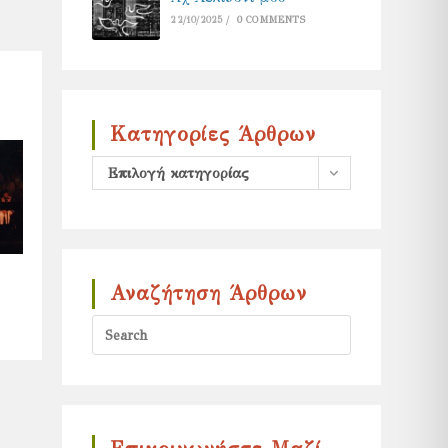
22/10/2025
/
0 COMMENTS
Κατηγορίες Άρθρων
Κατηγορίες
Επιλογή κατηγορίας
άρθρων
Αναζήτηση Άρθρων
Press
Escape
to
close
the