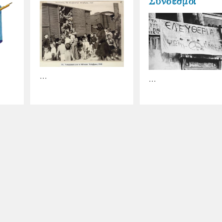
Σύνδεσμοι
…
…