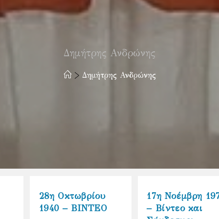
Δημήτρης Ανδρώνης
>
Δημήτρης Ανδρώνης
28η Οκτωβρίου
17η Νοέμβρη 19
1940 – ΒΙΝΤΕΟ
– Βίντεο και