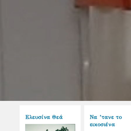
Ελευσίνα Θεά
Να ’τανε το
εικοσιένα