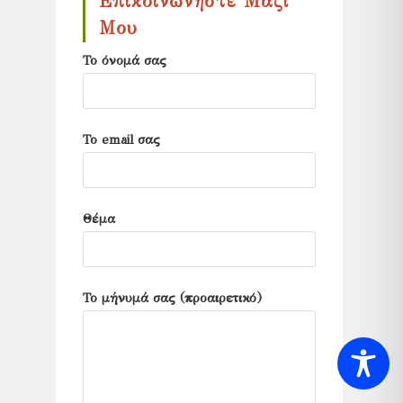
Επικοινωνήστε Μαζί
search
Μου
panel.
Το όνομά σας
Το email σας
Θέμα
Το μήνυμά σας (προαιρετικό)