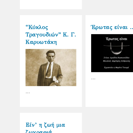
“Κύκλος
Έρωτας είναι 
Τραγουδιών” Κ. Γ.
Καρυωτάκη
…
…
Είν’ η ζωή μια
ζωγραφιά