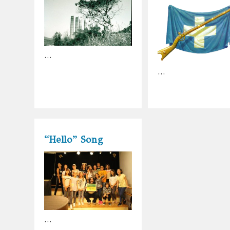
…
…
“Hello” Song
…