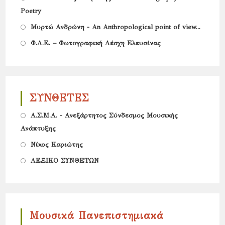
Poetry
in
Opens
a
Μυρτώ Ανδρώνη - An Anthropological point of view...
in
new
Opens
Φ.Λ.Ε. – Φωτογραφική Λέσχη Ελευσίνας
a
tab
in
new
a
tab
new
ΣΥΝΘΕΤΕΣ
tab
Opens
Α.Σ.Μ.Α. - Ανεξάρτητος Σύνδεσμος Μουσικής
Ανάπτυξης
in
Opens
a
Νίκος Καριώτης
in
new
Opens
ΛΕΞΙΚΟ ΣΥΝΘΕΤΩΝ
a
tab
in
new
a
tab
new
Μουσικά Πανεπιστημιακά
tab