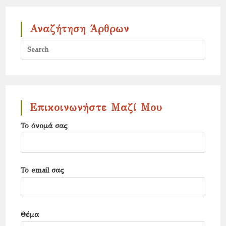
Αναζήτηση Άρθρων
Press
Escap
to
close
the
Επικοινωνήστε Μαζί Μου
search
Το όνομά σας
panel.
Το email σας
Θέμα