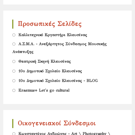
Προσωπικές Σελίδες
Opens
Καλλιτεχνικό Εργαστήρι Ελευσίνας
in
Opens
Α.Σ.Μ.Α. - Ανεξάρτητος Σύνδεσμος Μουσικής
a
Ανάπτυξης
in
new
Opens
a
Θεατρική Σκηνή Ελευσίνας
tab
in
new
Opens
10ο Δημοτικό Σχολείο Ελευσίνας
a
tab
in
Opens
10ο Δημοτικό Σχολείο Ελευσίνας - BLOG
new
a
in
Opens
Erasmus+ Let's go cultural
tab
new
a
in
tab
new
a
tab
new
Οικογενειακοί Σύνδεσμοι
tab
Opens
Κωνσταντίνος Ανδρώνης - Art \ Photography \