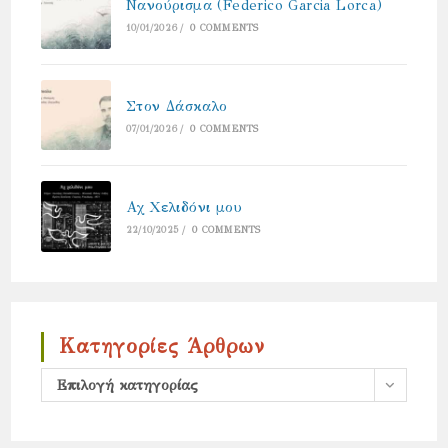
Νανούρισμα (Federico Garcia Lorca)
10/01/2026
/
0 COMMENTS
Στον Δάσκαλο
07/01/2026
/
0 COMMENTS
Αχ Χελιδόνι μου
22/10/2025
/
0 COMMENTS
Κατηγορίες Άρθρων
Κατηγορίες
Επιλογή κατηγορίας
άρθρων