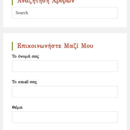
Αναζήτηση Άρθρων
Press
Escap
to
close
the
Επικοινωνήστε Μαζί Μου
search
Το όνομά σας
panel.
Το email σας
Θέμα