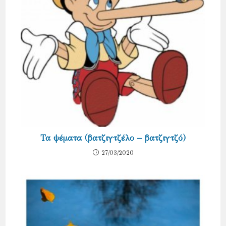
Τα ψέματα (βατζιγτζέλο – βατζιγτζό)
27/03/2020