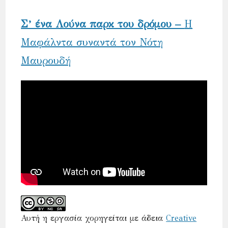
Σ’ ένα Λούνα παρκ του δρόμου –
Η
Μαφάλντα συναντά τον Νότη
Μαυρουδή
Αυτή η εργασία χορηγείται με άδεια
Creative