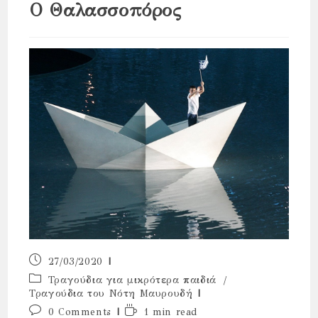
Ο Θαλασσοπόρος
Post
27/03/2020
published:
Post
Τραγούδια για μικρότερα παιδιά
/
category:
Τραγούδια του Νότη Μαυρουδή
Post
Reading
0 Comments
1 min read