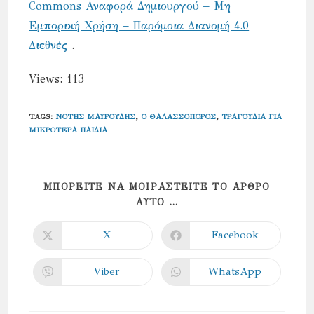
Commons Αναφορά Δημιουργού – Μη
Εμπορική Χρήση – Παρόμοια Διανομή 4.0
Διεθνές
.
Views: 113
TAGS
:
ΝΌΤΗΣ ΜΑΥΡΟΥΔΉΣ
,
Ο ΘΑΛΑΣΣΟΠΌΡΟΣ
,
ΤΡΑΓΟΎΔΙΑ ΓΙΑ
ΜΙΚΡΌΤΕΡΑ ΠΑΙΔΙΆ
ΜΠΟΡΕΊΤΕ ΝΑ ΜΟΙΡΑΣΤΕΊΤΕ ΤΟ ΆΡΘΡΟ
SHARE
ΑΥΤΌ ...
THIS
CONTENT
X
Facebook
Opens
Opens
in
in
a
a
new
new
Viber
WhatsApp
Opens
Opens
window
window
in
in
a
a
new
new