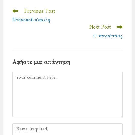
window
window
Read
Previous Post
more
Ντενεκεδούπολη
articles
Next Post
Ο παλιάτσος
Αφήστε μια απάντηση
Comment
Enter
your