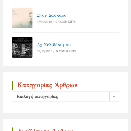
Στον Δάσκαλο
07/01/2026
/
0 COMMENTS
Αχ Χελιδόνι μου
22/10/2025
/
0 COMMENTS
Κατηγορίες Άρθρων
Κατηγορίες
Επιλογή κατηγορίας
άρθρων