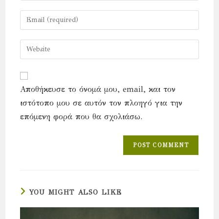
name
Enter
or
your
username
email
Enter
to
address
your
comment
to
website
comment
URL
Αποθήκευσε το όνομά μου, email, και τον
(optional)
ιστότοπο μου σε αυτόν τον πλοηγό για την
επόμενη φορά που θα σχολιάσω.
YOU MIGHT ALSO LIKE